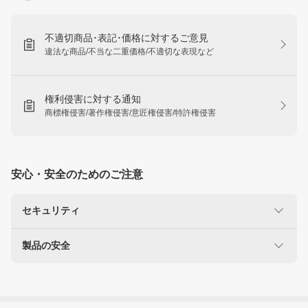
不適切商品･表記･価格に対するご意見
違法な商品/不当な二重価格/不適切な表現など
権利侵害に対する通知
商標権侵害/著作権侵害/意匠権侵害/特許権侵害
安心・安全のためのご注意
セキュリティ
製品の安全
楽天を装った不正にご注意ください
なりすましサイト・偽メール報告
使用に注意が必要な製品