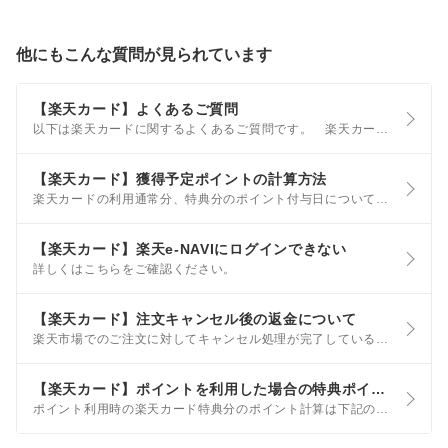
他にもこんな質問が見られています
【楽天カード】よくあるご質問
以下は楽天カードに関するよくあるご質問です。 楽天カード申込時の楽天会員登録ID、パスワードが不明な方はこちらからIDの確認、パスワードの再設定が行えます。 楽天e-NAVIにログインできない こちらをご確認ください。
【楽天カード】獲得予定ポイントの計算方法
楽天カードの利用通常分、特典分のポイント付与日についてはこちら をご確認ください。 ポイント内訳で表示している楽天カードの獲得予定ポイントは下記の計算に基づき、算出しています。 楽天カード通常分(＋1倍)
【楽天カード】楽天e-NAVIにログインできない
詳しくはこちらをご確認ください。
【楽天カード】注文キャンセル後の返金について
楽天市場でのご注文に対してキャンセル処理が完了している場合でも、カード請求の取り消しを行った日付やカード会社の締め日のタイミング等により、一度お客様の口座から商品代金が引き落とされる場合がございます。
【楽天カード】ポイントを利用した場合の特典ポイントの計算方法
ポイント利用時の楽天カード特典分のポイント計算は下記のように行います。 ポイント利用の買い物のポイント付与についてはこちら 【SPU楽天カード 特典分】 ※ポイントを利用した場合、ポイント利用分は税抜商品価格から先に差し引かれます。