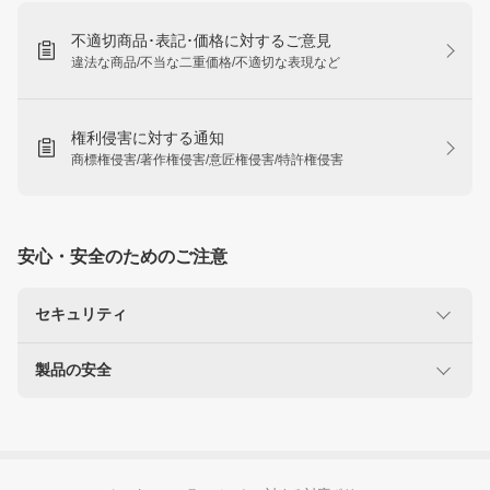
不適切商品･表記･価格に対するご意見
違法な商品/不当な二重価格/不適切な表現など
権利侵害に対する通知
商標権侵害/著作権侵害/意匠権侵害/特許権侵害
安心・安全のためのご注意
セキュリティ
製品の安全
楽天を装った不正にご注意ください
なりすましサイト・偽メール報告
使用に注意が必要な製品
リコール製品に関する情報