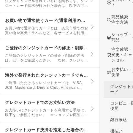
注文がキャンセルされているにも関わらず、クレ
ト
ジットカード請求が行われた場合は、以下の可能
性が考えられます。 ショップ側で注文のキャン
セル処理が完了できていない キャンセル処理が
商品検索・
完了した際には、以下のキャンセルメールが配信
お買い物で通常使うカード(通常利用のカード)の変更方法を知りたい
注文方法
されます。ご確認ください。
お買い物で通常使うカードとは 楽天市場でのお
買い物や楽天トラベルなど、各サービスを利用す
ショップ・
る際に、優先的に選択されるクレジットカードの
商品
ことです。 クレジットカードが複数登録されて
いる場合、登録されているカードのうち1枚を｢お
ご登録のクレジットカードの修正・削除方法について
注文確認・
買い物で通常使うカード(通常利用のカード)｣と
変更・キャ
ご登録のクレジットカードの修正・削除の方法
して設定することができます。
ンセル
は、以下をご確認ください。 なお、クレジット
カードを5枚登録して、5枚とも使用できない状
お支払い・
況で注文すると、買い物かごでエラーが表示され
ます。 エラーが表示された際はご登録のクレジ
決済
海外で発行されたクレジットカードでも利用できますか？
ットカードを削除、あるいは新しいカードへ情報
ご利用いただけるクレジットカードは、VISA,
を修正してください。
クレジット
JCB, Mastercard, Diners Club, American
ード
Expressの5種類のカードです。海外で発行され
たクレジットカードでも、カード表面にこれらの
ロゴマークがあればご利用いただけます。
クレジットカードでのお支払い方法
コンビニ・
便局
お支払いにクレジットカードを利用する手順は、
以下をご参照ください。 ※ショップや商品によ
銀行振込
っては「クレジットカード決済」を選択できない
場合や、利用可能なカードの種類が限られている
場合があります。予めご了承ください。
クレジットカード決済を指定した場合の流れについて知りたい
後払い