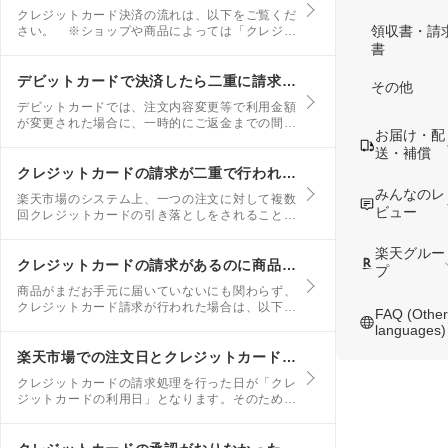
クレジットカード決済の流れは、以下をご覧くだ
領収書・請
さい。 ※ショップや商品によっては「クレジッ
トカード決済」を選択できない場合や、利用可能
書
なカードの種類が限られている場合があります。
予めご了承ください。 ※楽天市場は、注文ステ
デビットカードで決済したら二重に請求された
その他
ップや楽天会員登録時点で、クレジットカードの
デビットカードでは、注文内容変更等で利用金額
承認を行いません。
が変更された場合に、一時的にご返金までの間は
お届け・配
二重引き落としの状態となることがあります。た
送・補償
だし、最終的には注文内容変更前の金額分は返金
されます。その返金までに最大で61日程度かか
クレジットカードの請求が二重で行われた(二重決済)
る場合があります。
みんなのレ
楽天市場のシステム上、一つの注文に対して複数
ビュー
回クレジットカードの引き落としをされることは
ありません。 ただし、以下のような場合にはク
レジットカード請求が二回行われたように見える
楽天グルー
ことがあります。 初回の請求処理が取り消さ
クレジットカードの請求があるのに商品が届かない
プ
れ、再度、請求処理が行われた場合
商品がまだお手元に届いていないにも関わらず、
クレジットカード請求が行われた場合は、以下の
FAQ (Other
可能性が考えられます。 商品が未発送/配送中
languages)
の場合 商品がまだショップや倉庫にあり、出荷
されていない、または、配送途中の可能性があり
楽天市場での注文日とクレジットカード会社の利用明細に記載されている利用日が違う(利用した覚えのない利用日で請求されている)
ます。
クレジットカードの請求処理を行った日が「クレ
ジットカードの利用日」となります。そのため、
「楽天市場での注文日」と「クレジットカード利
用日」は異なる場合があります。 お取り寄せ商
品や予約商品などは、楽天市場での注文日からク