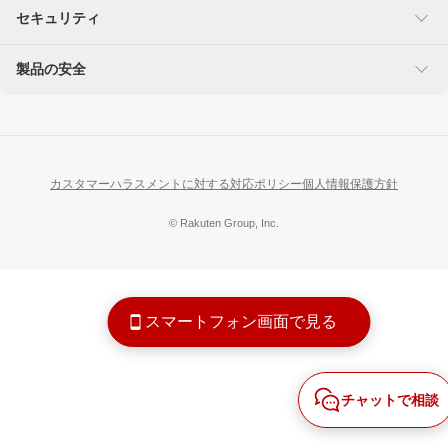
セキュリティ
製品の安全
楽天を装った不正にご注意ください
なりすましサイト・偽メール報告
使用に注意が必要な製品
リコール製品に関する情報
カスタマーハラスメントに対する対応ポリシー
個人情報保護方針
© Rakuten Group, Inc.
スマートフォン画面で見る
チャットで相談