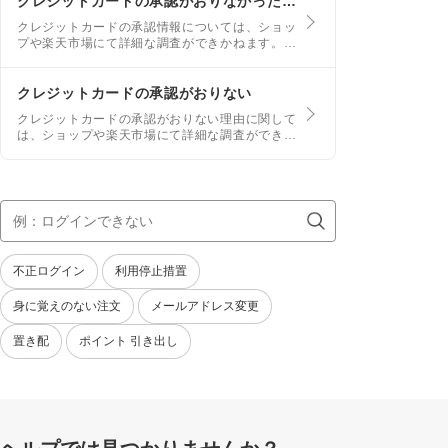
クレジットカードの承認がおりなかった、保留判定になったとショップから連絡がきた(他のショップでは使えている)
レジットカードの利用日まで数ヶ月程度間があく
クレジットカードの承認情報については、ショッ
場合があります。
プや楽天市場にて詳細な調査ができかねます。
また、クレジットカードのご利用時や処理時の状
況により、最近利用できた(現在利用できる)クレ
ジットカードでも利用できない場合があります。
クレジットカードの承認がおりない
クレジットカードの承認がおりない理由に関して
は、ショップや楽天市場にて詳細な調査ができか
ねます。 ご利用のクレジットカード会社まで、
｢該当の注文について承認されなかった理由｣をご
確認ください。 なお、よくある理由として、以
下が挙げられます。事前にご確認ください。
不正ログイン
利用停止措置
身に覚えのない注文
メールアドレス変更
置き配
ポイント 引き出し