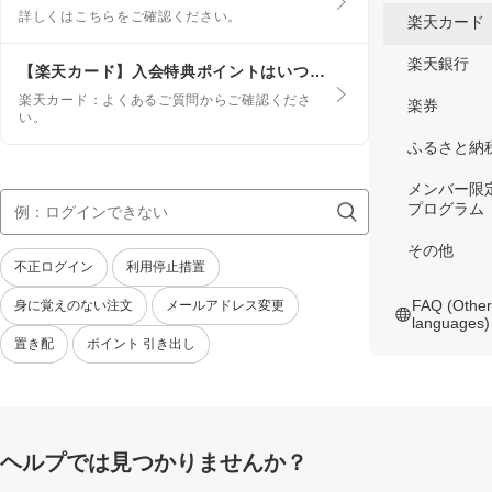
を利用した場合、ポイント利用分は税抜商品価格
詳しくはこちらをご確認ください。
から先に差し引かれます。
楽天カード
楽天銀行
【楽天カード】入会特典ポイントはいつ付与されるか知りたい
楽天カード：よくあるご質問からご確認くださ
楽券
い。
ふるさと納
メンバー限
プログラム
その他
不正ログイン
利用停止措置
FAQ (Other
身に覚えのない注文
メールアドレス変更
languages)
置き配
ポイント 引き出し
ヘルプでは見つかりませんか？