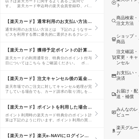
以下は楽天カードに関するよくあるご質問で
ト
す。 楽天カード申込時の楽天会員登録ID、パス
ワードが不明な方はこちらからIDの確認、パスワ
ードの再設定が行えます。 楽天e-NAVIにログ
商品検索・
インできない こちらをご確認ください。
【楽天カード】通常利用のお支払い方法について
注文方法
通常利用のお支払い方法とは 下記のようなサー
ビスを利用する際に優先的に選択されるクレジッ
ショップ・
トカードのことです。 楽天市場でのお買い物
商品
楽天トラベルでのご予約 その他楽天グループ
下記いずれかの早いタイミングでの登録となりま
【楽天カード】獲得予定ポイントの計算方法
注文確認・
す。
変更・キャ
楽天カードの利用通常分、特典分のポイント付与
ンセル
日についてはこちら をご確認ください。 ポイ
ント内訳で表示している楽天カードの獲得予定ポ
お支払い・
イントは下記の計算に基づき、算出していま
す。 楽天カード通常分(＋1倍)
決済
【楽天カード】注文キャンセル後の返金について
楽天市場でのご注文に対してキャンセル処理が完
お届け・配
了している場合でも、カード請求の取り消しを行
送・補償
った日付やカード会社の締め日のタイミング等に
より、一度お客様の口座から商品代金が引き落と
される場合がございます。
【楽天カード】ポイントを利用した場合の特典ポイントの計算方法
みんなのレ
ビュー
ポイント利用時の楽天カード特典分のポイント計
算は下記のように行います。ポイント利用の買い
物のポイント付与については ポイント利用の買
楽天グルー
い物のポイント付与についてをご確認くださ
プ
い。 【SPU楽天カード 特典分】 ※ポイント
【楽天カード】楽天e-NAVIにログインできない