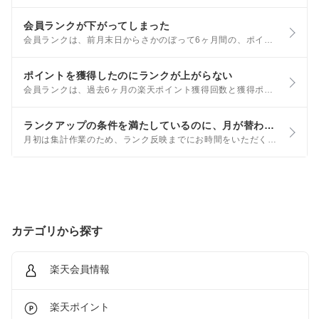
会員ランクが下がってしまった
会員ランクは、前月末日からさかのぼって6ヶ月間の、ポイントの獲得数と獲得回数で決定します。 そのため、いったんプラチナ会員やゴールド会員、シルバー会員になっても、その後ポイントを獲得しないとランクが下がることがあります。
ポイントを獲得したのにランクが上がらない
会員ランクは、過去6ヶ月の楽天ポイント獲得回数と獲得ポイント数で、毎月判定を行います。 また、ポイントの獲得方法によって、ランクアップの対象になる場合と、ならない場合があります。
ランクアップの条件を満たしているのに、月が替わってもランクが変化しない場合
月初は集計作業のため、ランク反映までにお時間をいただく場合があります。最新の会員ランクは、毎月2日0：00以降にご確認ください。
カテゴリから探す
楽天会員情報
楽天ポイント