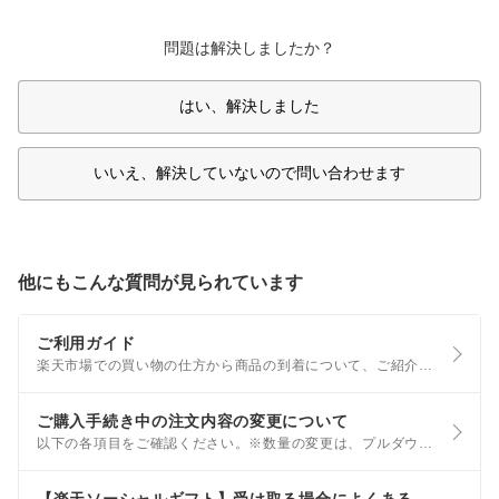
問題は解決しましたか？
はい、解決しました
いいえ、解決していないので問い合わせます
他にもこんな質問が見られています
ご利用ガイド
楽天市場での買い物の仕方から商品の到着について、ご紹介いたします。 なお、お困りごとから調べたい場合は、こちらをご覧ください。 Step1 商品を探す 商品名、キーワードから検索する トップページ上部の検索BOXに、探している商品名、キーワードなどを入力して検索します。
ご購入手続き中の注文内容の変更について
以下の各項目をご確認ください。※数量の変更は、プルダウンにて変更可能です。 お届け日時の変更 お届け日時を変更する場合は、｢変更｣ボタンから変更できます。