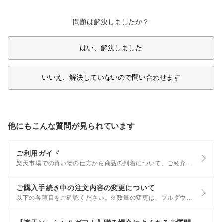
問題は解決しましたか？
はい、解決しました
いいえ、解決していないので問い合わせます
他にもこんな質問が見られています
ご利用ガイド
楽天市場での買い物の仕方から商品の到着について、ご紹介いたします。 なお、お困りごとから調べたい場合は、こちらをご覧ください。 Step1 商品を探す 商品名、キーワードから検索する トップページ上部の検索BOXに、探している商品名、キーワードなどを入力して検索します。
ご購入手続き中の注文内容の変更について
以下の各項目をご確認ください。※数量の変更は、プルダウンにて変更可能です。 お届け日時の変更 お届け日時を変更する場合は、｢変更｣ボタンから変更できます。