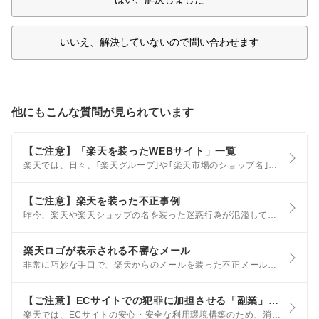
いいえ、解決していないので問い合わせます
他にもこんな質問が見られています
【ご注意】「楽天を装ったWEBサイト」一覧
楽天では、日々、｢楽天グループ｣や｢楽天市場のショップ名｣を悪用するなど、悪質なWEBサイトの監視を行っております。 このページでは、模倣サイトの事例や過去にお客様から弊社までご報告いただいたWEBサイトのURLを掲載いたしますので、これらのサイトを利用することのないよう十分ご注意ください。
【ご注意】楽天を装った不正事例
昨今、楽天や楽天ショップの名を装った迷惑行為が氾濫しており、被害にあったお客様から相談を受けるケースがございます。 このページでは、最初にご確認いただきたい点と、過去にあった事例を手口ごとにご案内しております。
楽天ロゴが表示される不審なメール
非常に巧妙な手口で、楽天からのメールを装った不正メールが発生しています。 不正メールにも関わらず、楽天のアイコンやブランドマークが表示されてしまうことが、Yahoo!メールなどのサービスの提供事業者から報告されており、正しいメールとの識別が難しいことから、お客様の安全を考慮して、一時的にアイコンやマークの表示が停止されている場合があります。
【ご注意】ECサイトでの犯罪に加担させる「副業」勧誘について
楽天では、ECサイトの安心・安全な利用環境構築のため、消費者庁、国民生活センター及び警察庁と共同で犯罪への加担に関する注意喚起を実施しています。 以下の内容をご確認いただき、ご注意ください。