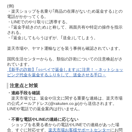
(例)
・楽天ショップを名乗り｢商品の在庫がないため返金する｣との
電話がかかってくる。
・LINEでのやり取りに誘導する。
・｢返金手続きのため｣と称して、画面共有や特定の操作を指示
される。
・｢返金｣してもらうはずが、｢送金｣してしまう。
楽天市場や、ヤマト運輸などを装う事例も確認されています。
国民生活センターからも、類似の詐欺についての注意喚起がさ
れています。
【新手の詐欺】｢○○ペイで返金します｣に注意！－ネットショッ
ピング代金を返金するふりをして、送金させる手口－
注意点と対策
・連絡手段を確認
楽天市場では、返金や注文に関する重要な連絡は、楽天市場
の公式メールアドレス(@rakuten.co.jp)から送信されます。
LINEや電話での返金案内は行いません。
・不審な電話やLINEの連絡に応じない
ショップを名乗る者からの電話やLINEでの連絡があった場
合、すぐに対応せず、
楽天市場お客様サポートセンター
にお問