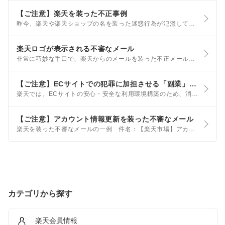
【ご注意】楽天を装った不正事例
昨今、楽天や楽天ショップの名を装った迷惑行為が氾濫しており、被害にあったお客様から相談を受けるケースがございます。 このページでは、最初にご確認いただきたい点と、過去にあった事例を手口ごとにご案内しております。
楽天ロゴが表示される不審なメール
非常に巧妙な手口で、楽天からのメールを装った不正メールが発生しています。 不正メールにも関わらず、楽天のアイコンやブランドマークが表示されてしまうことが、Yahoo!メールなどのサービスの提供事業者から報告されており、正しいメールとの識別が難しいことから、お客様の安全を考慮して、一時的にアイコンやマークの表示が停止されている場合があります。
【ご注意】ECサイトでの犯罪に加担させる「副業」勧誘について
楽天では、ECサイトの安心・安全な利用環境構築のため、消費者庁、国民生活センター及び警察庁と共同で犯罪への加担に関する注意喚起を実施しています。 以下の内容をご確認いただき、ご注意ください。
【ご注意】アカウント情報更新を装った不審なメール
楽天を装った不審なメールの一例 件名：【楽天市場】アカウント情報更新のお知らせ ※上記以外の件名も使われている可能性があります。 あわせて以下の内容にもご注意ください。 身に覚えのない内容のメールやSMSに記載されているリンク、URLはタップしない
カテゴリから探す
楽天会員情報