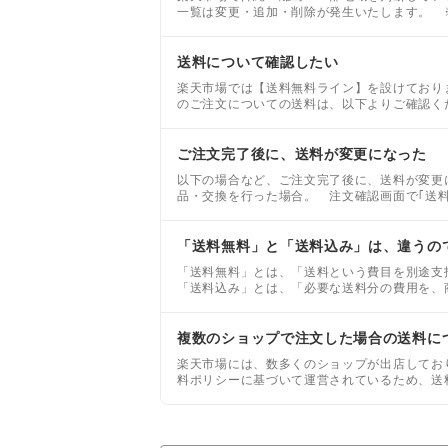
一覧は変更・追加・削除が発生いたします。 
が9,800円(税込)以上の場合に、送料無料にな
送料について確認したい
楽天市場では【送料無料ライン】を設けており
のご注文についての送料は、以下よりご確認く
す。
ご注文完了後に、送料が変更になった
以下の場合など、ご注文完了後に、送料が変更
品・交換を行った場合。 注文確認画面で｢送
肢がシステム上にない場合。
「送料無料」と「送料込み」は、違うの
「送料無料」とは、「送料という費目を別途
「送料込み」とは、「必要な送料分の費用を、
ます。
複数のショップで注文した場合の送料に
楽天市場には、数多くのショップが出店してお
料ポリシーに基づいて運営されているため、送
料はどうなりますか？