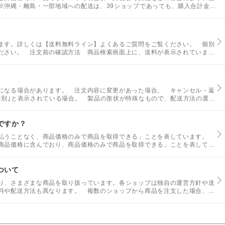
※沖縄・離島・一部地域への配送は、39ショップであっても、購入合計金額
ります。
ます。詳しくは【送料無料ライン】よくあるご質問をご覧ください。 個別
ださい。 注文前の確認方法 商品検索画面上に、送料が表示されていま
になる場合があります。 注文内容に変更があった場合。 キャンセル・返
料別｣と表示されている場合。 製品の形状が特殊なもので、配送方法の選択
ですか？
支払うことなく、商品価格のみで商品を取得できる」ことを表しています。
商品価格に含んでおり、商品価格のみで商品を取得できる」ことを表してい
ついて
り、さまざまな商品を取り扱っています。各ショップは独自の運営方針や送
料や配送方法も異なります。 複数のショップから商品を注文した場合、送