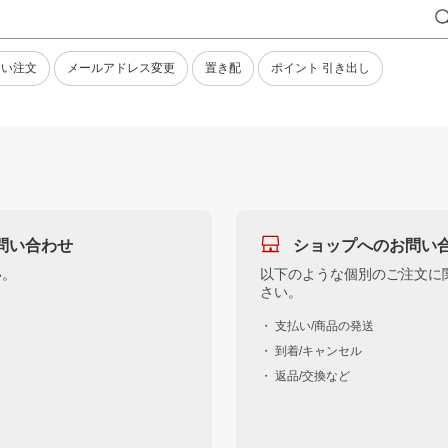
ない注文
メールアドレス変更
置き配
ポイント 引き出し
問い合わせ
ショップへのお問い
い。
以下のような個別のご注文に
さい。
・ 支払い/商品の発送
・ 到着/キャンセル
・ 返品/交換など