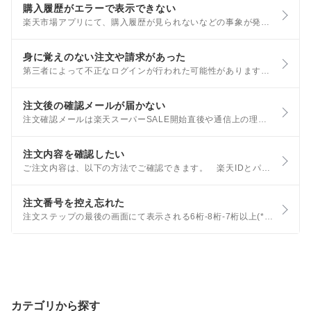
購入履歴がエラーで表示できない
楽天市場アプリにて、購入履歴が見られないなどの事象が発生する場合、アプリ・OSのアップデートが必要になります。 iOS：楽天市場アプリ v13.0.0以上、iOS16以上 Android：楽天市場アプリ
身に覚えのない注文や請求があった
第三者によって不正なログインが行われた可能性があります。 クレジットカード情報について 楽天会員情報管理の画面において、クレジットカード情報は閲覧できません。そのため、不正なログインが行われた場合でも、第三者に知られることはございませんのでご安心ください。
注文後の確認メールが届かない
注文確認メールは楽天スーパーSALE開始直後や通信上の理由により、受信できない場合や遅延することがあります。 ※届いていない場合は購入履歴をご確認ください。購入履歴に反映されている場合、ご注文は完了しています。
注文内容を確認したい
ご注文内容は、以下の方法でご確認できます。 楽天IDとパスワードを利用して注文した場合 1、購入履歴へアクセスし、ユーザIDとパスワードを入力 2、ご注文内容の詳細を確認する場合は｢詳細｣ → ｢注文詳細｣をタップ
注文番号を控え忘れた
注文ステップの最後の画面にて表示される6桁-8桁-7桁以上(******-********-*********)の数字が注文番号です。 控え忘れてしまった場合、以下の方法でご確認が可能です。 会員登録を利用してお買い物をした方/お買い物後にスピード登録(その場で会員登録)をした方
カテゴリから探す