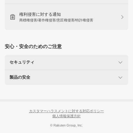
権利侵害に対する通知
商標権侵害/著作権侵害/意匠権侵害/特許権侵害
安心・安全のためのご注意
セキュリティ
製品の安全
楽天を装った不正にご注意ください
なりすましサイト・偽メール報告
使用に注意が必要な製品
リコール製品に関する情報
カスタマーハラスメントに対する対応ポリシー
個人情報保護方針
© Rakuten Group, Inc.