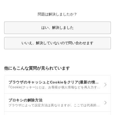
問題は解決しましたか？
はい、解決しました
いいえ、解決していないので問い合わせます
他にもこんな質問が見られています
ブラウザのキャッシュとCookieをクリア(最新の情報を読み込む)する方法
｢Cookie(クッキー)｣とは、お客様が個人情報などを再入力する手間を省くための技術です。 また、Cookieの受け渡しは、お客様がお使いのブラウザが行っており、お客様側で特別な操作を行わなくても通常は正常にやりとりされます。
プロキシの解除方法
ブラウザによって設定方法は異なりますが、ここでは代表的なブラウザとして、Google Chromeの設定方法を参考までにご案内します。 ただし、会社や学校による独自のネットワーク設定やご契約のプロバイダの接続方法によっては、プロキシ経由でなければインターネットへ接続できない場合があります。この場合は、ネットワークの管理者やご契約のプロバイダへお問い合わせください。