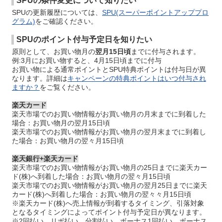
SPUの条件変更について知りたい
SPUの更新履歴については、
SPU(スーパーポイントアッププロ
グラム)
をご確認ください。
SPUのポイント付与予定日を知りたい
原則として、お買い物月の
翌月15日頃
までに付与されます。
例:3月にお買い物すると、4月15日頃までに付与
お買い物による通常ポイントとSPU特典ポイントは付与日が異
なります。詳細は
キャンペーンの特典ポイントはいつ付与され
ますか？
をご覧ください。
楽天カード
楽天市場でのお買い物情報がお買い物月の月末までに到着した
場合：お買い物月の翌月15日頃
楽天市場でのお買い物情報がお買い物月の翌月末までに到着し
た場合：お買い物月の翌々月15日頃
楽天銀行+楽天カード
楽天市場でのお買い物情報がお買い物月の25日までに楽天カー
ド(株)へ到着した場合：お買い物月の翌々月15日頃
楽天市場でのお買い物情報がお買い物月の翌月25日までに楽天
カード(株)へ到着した場合：お買い物月の翌々々月15日頃
※楽天カード(株)へ売上情報が到着するタイミング、引落対象
となるタイミングによってポイント付与予定日が異なります。
※2回払い、リボ払い、分割払い、ボーナス1回払い、ボーナス