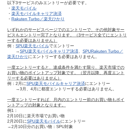
以下3サービスのみエントリーが必要です。
・
楽天モバイル
・
楽天モバイルキャリア決済
・
Rakuten Turbo／楽天ひかり
いずれかのサービスページでのエントリーで、その他対象サー
ビスもエントリー完了となります。（3サービス全てにエントリ
ーする必要はありません）
例：
SPU楽天モバイル
でエントリー
→
SPU楽天モバイルキャリア決済
、
SPURakuten Turbo／
楽天ひかり
にエントリーする必要はありません。
一度エントリーすると、達成条件を満たす限り、楽天市場での
お買い物のポイントアップ対象です。（翌月以降、再度エント
リーする必要はありません）
例：2月に
SPU楽天モバイルキャリア決済
にエントリー
→3月、4月に都度エントリーする必要はありません。
一度エントリーすれば、月内のエントリー前のお買い物もポイ
ントアップの対象となります。
例1：
2月10日に楽天市場でお買い物
2月20日に
SPU楽天モバイル
にエントリー
→2月10日分のお買い物：SPU対象