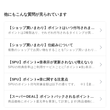
他にもこんな質問が見られています
【ショップ買いまわり】ポイントはいつ付与されますか？また、ポイントに上限はありますか？
ポイントは2種類あり、それぞれ付与されるタイミングが異なります。 通常購入1倍分・各ショップ個別アップ分のポイント お買い物翌日に｢獲得予定ポイント｣状態となり、20日後に｢利用可能ポイント｣として楽天PointClubへ反映され、ポイントがご利用できる状態になります。
【ショップ買いまわり】仕組みについて
複数のショップでお買い物をすることを｢ショップ買いまわり｣といいます。 楽天市場では、この｢ショップ買いまわり｣の件数に応じて、ポイントアップするキャンペーン(お買い物マラソン、楽天スーパーSALE等)がございます。
【SPU】ポイント●倍表示が更新されない(増えない)
SPUの特典倍率はご利用サービスごとに｢ポイント●倍｣表示に反映されるタイミングが異なります。 サービスごとの反映タイミング 楽天市場の通常購入 常時 楽天カード 楽天カードを｢通常利用のお支払い方法｣に設定した翌日
【SPU】ポイント●倍に関する注意点
SPUのポイント付与対象金額は以下の通りです。 ※1【楽天カード】ポイントを利用した場合の特典ポイントの計算方法もご確認ください。 ※2 クーポンを利用した場合の計算は下記の計算例をご参照ください。
【スーパーDEAL】ポイントバックされるポイントの計算方法について
商品価格にポイント還元率を乗算して計算します(商品価格(税抜)×●●%)。 詳しくは楽天スーパーDEALご利用ガイドをご覧ください。 例：ポイント還元率30%の5,240円(税抜)の商品Aを購入