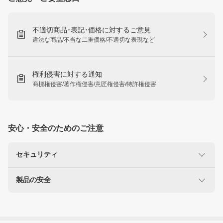
不適切商品･表記･価格に対するご意見
違法な商品/不当な二重価格/不適切な表現など
権利侵害に対する通知
商標権侵害/著作権侵害/意匠権侵害/特許権侵害
安心・安全のためのご注意
セキュリティ
製品の安全
楽天を装った不正にご注意ください
なりすましサイト・偽メール報告
使用に注意が必要な製品