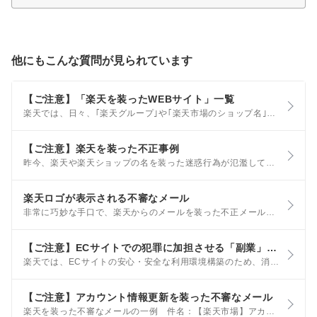
他にもこんな質問が見られています
【ご注意】「楽天を装ったWEBサイト」一覧
楽天では、日々、｢楽天グループ｣や｢楽天市場のショップ名｣を悪用するなど、悪質なWEBサイトの監視を行っております。 このページでは、模倣サイトの事例や過去にお客様から弊社までご報告いただいたWEBサイトのURLを掲載いたしますので、これらのサイトを利用することのないよう十分ご注意ください。
【ご注意】楽天を装った不正事例
昨今、楽天や楽天ショップの名を装った迷惑行為が氾濫しており、被害にあったお客様から相談を受けるケースがございます。 このページでは、最初にご確認いただきたい点と、過去にあった事例を手口ごとにご案内しております。
楽天ロゴが表示される不審なメール
非常に巧妙な手口で、楽天からのメールを装った不正メールが発生しています。 不正メールにも関わらず、楽天のアイコンやブランドマークが表示されてしまうことが、Yahoo!メールなどのサービスの提供事業者から報告されており、正しいメールとの識別が難しいことから、お客様の安全を考慮して、一時的にアイコンやマークの表示が停止されている場合があります。
【ご注意】ECサイトでの犯罪に加担させる「副業」勧誘について
楽天では、ECサイトの安心・安全な利用環境構築のため、消費者庁、国民生活センター及び警察庁と共同で犯罪への加担に関する注意喚起を実施しています。 以下の内容をご確認いただき、ご注意ください。
【ご注意】アカウント情報更新を装った不審なメール
楽天を装った不審なメールの一例 件名：【楽天市場】アカウント情報更新のお知らせ ※上記以外の件名も使われている可能性があります。 あわせて以下の内容にもご注意ください。 身に覚えのない内容のメールやSMSに記載されているリンク、URLはタップしない