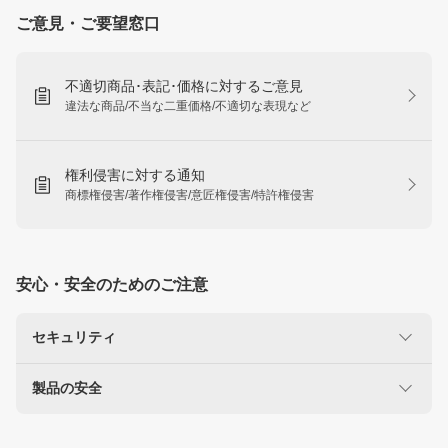
ご意見・ご要望窓口
不適切商品･表記･価格に対するご意見
違法な商品/不当な二重価格/不適切な表現など
権利侵害に対する通知
商標権侵害/著作権侵害/意匠権侵害/特許権侵害
安心・安全のためのご注意
セキュリティ
製品の安全
楽天を装った不正にご注意ください
なりすましサイト・偽メール報告
使用に注意が必要な製品