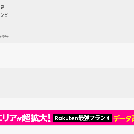
意見
現など
権侵害