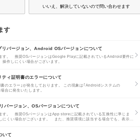
いいえ、解決していないので問い合わせます
ます
プリバージョン、Android OSバージョンについて
 推奨OSバージョンはGoogle Playに記載されているAndroid要件に
、操作しにくい場合がございます。
キュリティ証明書のエラーについて
のエラー｣が発生しております。 この現象は｢Androidシステムの
.** の場合に発生いたします。
アプリバージョン、OSバージョンについて
。 推奨OSバージョンはApp storeに記載されている互換性に準じま
しにくい場合がございます。 また、推奨環境に該当する場合でも、表示や
場合がございます。
ついて