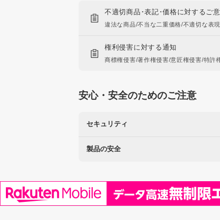
不適切商品･表記･価格に対するご
違法な商品/不当な二重価格/不適切な表
権利侵害に対する通知
商標権侵害/著作権侵害/意匠権侵害/特許
安心・安全のためのご注意
セキュリティ
製品の安全
楽天を装った不正にご注意ください
なりすましサイト・偽メール報告
使用に注意が必要な製品
リコール製品に関する情報