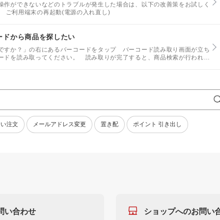
操作ができないなどのトラブルが発生した場合は、以下の改善策をお試しく
通) ご利用端末の再起動(電源の入れ直し)
コードから商品を探したい
ですか？」の右にあるバーコードをタップ バーコード読み取り画面が立ち
ードを読み取ってください。 読み取りが完了すると、商品検索が行われま
ない注文
メールアドレス変更
置き配
ポイント 引き出し
問い合わせ
ショップへのお問い