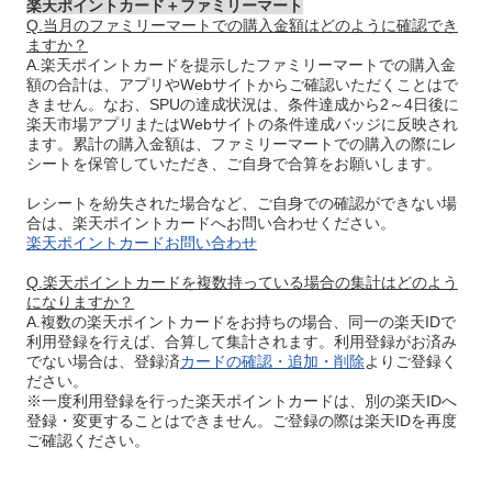
楽天ポイントカード＋ファミリーマート
Q.当月のファミリーマートでの購入金額はどのように確認でき
ますか？
A.楽天ポイントカードを提示したファミリーマートでの購入金
額の合計は、アプリやWebサイトからご確認いただくことはで
きません。なお、SPUの達成状況は、条件達成から2～4日後に
楽天市場アプリまたはWebサイトの条件達成バッジに反映され
ます。累計の購入金額は、ファミリーマートでの購入の際にレ
シートを保管していただき、ご自身で合算をお願いします。
レシートを紛失された場合など、ご自身での確認ができない場
合は、楽天ポイントカードへお問い合わせください。
楽天ポイントカードお問い合わせ
Q.楽天ポイントカードを複数持っている場合の集計はどのよう
になりますか？
A.複数の楽天ポイントカードをお持ちの場合、同一の楽天IDで
利用登録を行えば、合算して集計されます。利用登録がお済み
でない場合は、登録済
カードの確認・追加・削除
よりご登録く
ださい。
※一度利用登録を行った楽天ポイントカードは、別の楽天IDへ
登録・変更することはできません。ご登録の際は楽天IDを再度
ご確認ください。