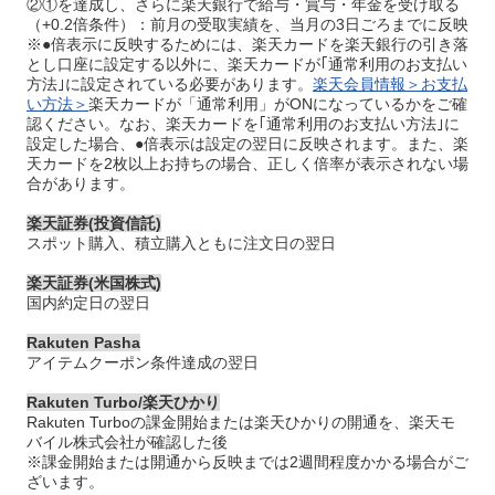
②①を達成し、さらに楽天銀行で給与・賞与・年金を受け取る
（+0.2倍条件）：前月の受取実績を、当月の3日ごろまでに反映
※●倍表示に反映するためには、楽天カードを楽天銀行の引き落
とし口座に設定する以外に、楽天カードが｢通常利用のお支払い
方法｣に設定されている必要があります。
楽天会員情報＞お支払
い方法＞
楽天カードが「通常利用」がONになっているかをご確
認ください。なお、楽天カードを｢通常利用のお支払い方法｣に
設定した場合、●倍表示は設定の翌日に反映されます。また、楽
天カードを2枚以上お持ちの場合、正しく倍率が表示されない場
合があります。
楽天証券(投資信託)
スポット購入、積立購入ともに注文日の翌日
楽天証券(米国株式)
国内約定日の翌日
Rakuten Pasha
アイテムクーポン条件達成の翌日
Rakuten Turbo/楽天ひかり
Rakuten Turboの課金開始または楽天ひかりの開通を、楽天モ
バイル株式会社が確認した後
※課金開始または開通から反映までは2週間程度かかる場合がご
ざいます。