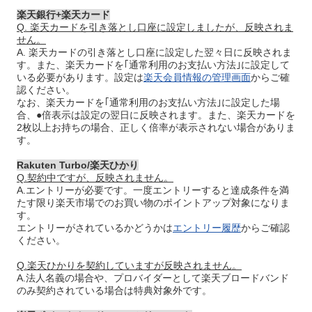
楽天銀行+楽天カード
Q. 楽天カードを引き落とし口座に設定しましたが、反映されま
せん。
A. 楽天カードの引き落とし口座に設定した翌々日に反映されま
す。また、楽天カードを｢通常利用のお支払い方法｣に設定して
いる必要があります。設定は
楽天会員情報の管理画面
からご確
認ください。
なお、楽天カードを｢通常利用のお支払い方法｣に設定した場
合、●倍表示は設定の翌日に反映されます。また、楽天カードを
2枚以上お持ちの場合、正しく倍率が表示されない場合がありま
す。
Rakuten Turbo/楽天ひかり
Q.契約中ですが、反映されません。
A.エントリーが必要です。一度エントリーすると達成条件を満
たす限り楽天市場でのお買い物のポイントアップ対象になりま
す。
エントリーがされているかどうかは
エントリー履歴
からご確認
ください。
Q.楽天ひかりを契約していますが反映されません。
A.法人名義の場合や、プロバイダーとして楽天ブロードバンド
のみ契約されている場合は特典対象外です。