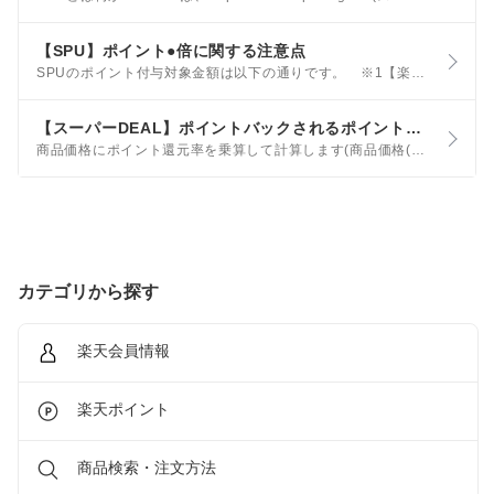
【SPU】ポイント●倍に関する注意点
SPUのポイント付与対象金額は以下の通りです。 ※1【楽天カード】ポイントを利用した場合の特典ポイントの計算方法もご確認ください。 ※2 クーポンを利用した場合の計算は下記の計算例をご参照ください。
【スーパーDEAL】ポイントバックされるポイントの計算方法について
商品価格にポイント還元率を乗算して計算します(商品価格(税抜)×●●%)。 詳しくは楽天スーパーDEALご利用ガイドをご覧ください。 例：ポイント還元率30%の5,240円(税抜)の商品Aを購入
カテゴリから探す
楽天会員情報
楽天ポイント
商品検索・注文方法