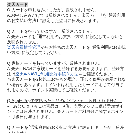
楽天カード
Q.カードを申し込みましたが、反映されません。
A.お申し込みだけでは反映されません。楽天カードを｢通常利用
のお支払い方法｣に設定した翌日に反映されます。
Q.カードを持っていますが、反映されません。
A.楽天カードを｢通常利用のお支払い方法｣に設定していないと
反映されません。
楽天会員情報管理
からお持ちの楽天カードを｢通常利用のお支払
い方法｣に設定してください。
Q.家族カードを持っていますが、反映されません。
A.楽天e-NAVIに家族カードを登録する必要があります。登録方
法は
楽天e-NAVIご利用開始手続き方法
をご確認ください。
※楽天カードを2枚以上お持ちの場合、正しく倍率が表示されな
い場合があります。ポイントは利用したカードに応じて付与さ
れますので、ポイント実績にてご確認ください。
Q.Apple Payで支払った商品のポイントが、反映されません。
A.｢あなたは（今この商品は）●倍」表示ならびに獲得予定ポイ
ントには反映されません。楽天カードご利用分に関するポイン
トは後日付与されます。
Q.カードを｢通常利用のお支払い方法｣に設定しましたが、反映
されません。