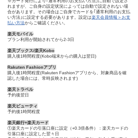
※カード発行により｢通常利用のお支払い方法｣に自動で設定さ
れますが、ご自身の設定状況によっては自動で設定されない場
合があります。その場合はご自身でカードを｢通常利用のお支払
い方法｣に設定する必要があります。設定は
楽天会員情報＞お支
払い方法
からご確認ください。
楽天モバイル
プラン利用が開始されてから2-3日
楽天ブックス/楽天Kobo
購入後1時間程度(Kobo端末からの購入は翌日)
Rakuten Fashionアプリ
購入後1時間程度(Rakuten Fashionアプリから、対象商品を確
認した場合には、常時反映されます)
楽天トラベル
予約後翌日
楽天ビューティ
予約後1時間程度
楽天銀行+楽天カード
①楽天カードの引落口座に設定（+0.3倍条件）：楽天カードの
引落口座に設定した翌々日