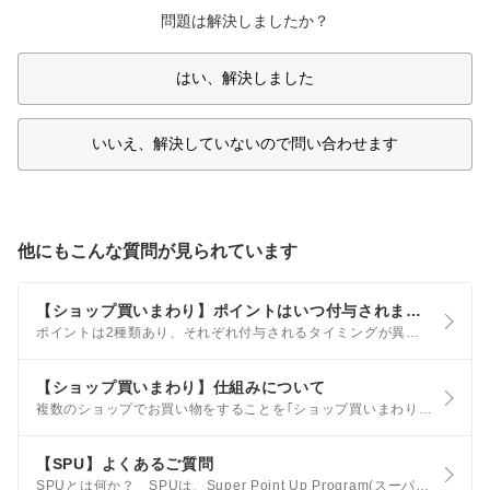
問題は解決しましたか？
はい、解決しました
いいえ、解決していないので問い合わせます
他にもこんな質問が見られています
【ショップ買いまわり】ポイントはいつ付与されますか？また、ポイントに上限はありますか？
ポイントは2種類あり、それぞれ付与されるタイミングが異なります。 通常購入1倍分・各ショップ個別アップ分のポイント お買い物翌日に｢獲得予定ポイント｣状態となり、20日後に｢利用可能ポイント｣として楽天PointClubへ反映され、ポイントがご利用できる状態になります。
【ショップ買いまわり】仕組みについて
複数のショップでお買い物をすることを｢ショップ買いまわり｣といいます。 楽天市場では、この｢ショップ買いまわり｣の件数に応じて、ポイントアップするキャンペーン(お買い物マラソン、楽天スーパーSALE等)がございます。
【SPU】よくあるご質問
SPUとは何か？ SPUは、Super Point Up Program(スーパーポイントアッププログラム)の略で、楽天の各サービスを使うことで、ポイント倍率があがるお得なプログラムです。 当月中に各サービスの条件を達成した場合、当月の1日から末日までの楽天市場でのお買い物がポイントアップ対象になります。