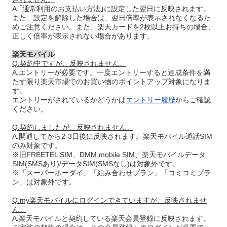
A.｢通常利用のお支払い方法｣に設定した翌日に反映されます。
また、設定を解除した場合は、翌日倍率が表示されなくなるた
めご注意ください。また、楽天カードを2枚以上お持ちの場合、
正しく倍率が表示されない場合があります。
楽天モバイル
Q.契約中ですが、反映されません。
A.エントリーが必要です。一度エントリーすると達成条件を満
たす限り楽天市場でのお買い物のポイントアップ対象になりま
す。
エントリーがされているかどうかは
エントリー履歴
からご確認
ください。
Q.契約しましたが、反映されません。
A.開通してから2-3日後に反映されます。楽天モバイル通話SIM
のみ対象です。
※旧FREETEL SIM、DMM mobile SIM、楽天モバイルデータ
SIM(SMSあり)/データSIM(SMSなし)は対象外です。
※「スーパーホーダイ」「組み合わせプラン」「コミコミプラ
ン」は対象外です。
Q.my楽天モバイルにログインできていますが、反映されませ
ん。
A.楽天モバイルと契約している楽天会員登録に反映されます。