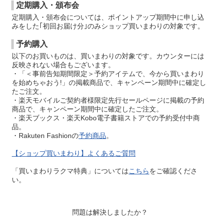
定期購入・頒布会
定期購入・頒布会については、ポイントアップ期間中に申し込
みをした｢初回お届け分｣のみショップ買いまわりの対象です。
予約購入
以下のお買いものは、買いまわりの対象です。カウンターには
反映されない場合もございます。
・「＜事前告知期間限定＞予約アイテムで、今から買いまわり
を始めちゃおう!」の掲載商品で、キャンペーン期間中に確定し
たご注文。
・楽天モバイルご契約者様限定先行セールページに掲載の予約
商品で、キャンペーン期間中に確定したご注文。
・楽天ブックス・楽天Kobo電子書籍ストアでの予約受付中商
品。
・Rakuten Fashionの
予約商品
。
【ショップ買いまわり】よくあるご質問
「買いまわりラクマ特典」については
こちら
をご確認くださ
い。
問題は解決しましたか？