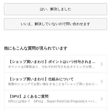
はい、解決しました
いいえ、解決していないので問い合わせます
他にもこんな質問が見られています
【ショップ買いまわり】ポイントはいつ付与されますか？また、ポイントに上限はありますか？
ポイントは2種類あり、それぞれ付与されるタイミングが異なります。 通常購入1倍分・各ショップ個別アップ分のポイント お買い物翌日に｢獲得予定ポイント｣状態となり、20日後に｢利用可能ポイント｣として楽天PointClubへ反映され、ポイントがご利用できる状態になります。
【ショップ買いまわり】仕組みについて
複数のショップでお買い物をすることを｢ショップ買いまわり｣といいます。 楽天市場では、この｢ショップ買いまわり｣の件数に応じて、ポイントアップするキャンペーン(お買い物マラソン、楽天スーパーSALE等)がございます。
【SPU】よくあるご質問
SPUとは何か？ SPUは、Super Point Up Program(スーパーポイントアッププログラム)の略で、楽天の各サービスを使うことで、ポイント倍率があがるお得なプログラムです。 当月中に各サービスの条件を達成した場合、当月の1日から末日までの楽天市場でのお買い物がポイントアップ対象になります。