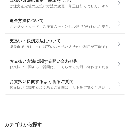
支払い方法の変更・修正をしたい
ご注文確定後の支払い方法の変更・修正は行えません。キャンセルのご相談はショップまでお問い合わせをお願いいたします。 詳しくはショップへ連絡をとりたいをご確認ください。 ご注文から30分以内であればキャンセルが可能な場合があります。詳しくはご注文のキャンセル方法をご確認ください。
返金方法について
クレジットカード ご注文のキャンセル処理が行われた場合、カード請求の取り消しが行われた日付や、ご利用のクレジットカード会社の請求確定日により、以下のいずれかの対応となります。 当月の請求から取り消される(請求が発生しない)
支払い・決済方法について
楽天市場では、主に以下のお支払い方法のご利用が可能です。 クレジットカード ・銀行振込 ・後払い決済 ・Apple Pay ・コンビニ決済(セブンイレブン・ファミリーマート・ローソン等) ・PayPal(ペイパル)
お支払い方法に関する問い合わせ先
お支払いに関するご質問は、こちらからお問い合わせください。 なお、お支払い方法に関する詳細については、以下もご参照ください。 セブンイレブン(前払)でのお支払い方法 ファミリーマート・ローソン等(前払)でのお支払い方法
お支払いに関するよくあるご質問
お支払いに関するよくあるご質問は、以下をご覧ください。 支払い方法の変更・修正をしたい 銀行振込(前払)でのお支払い方法 ファミリーマート・ローソン等(前払)でのお支払い方法 セブンイレブン(前払)でのお支払い方法
カテゴリから探す