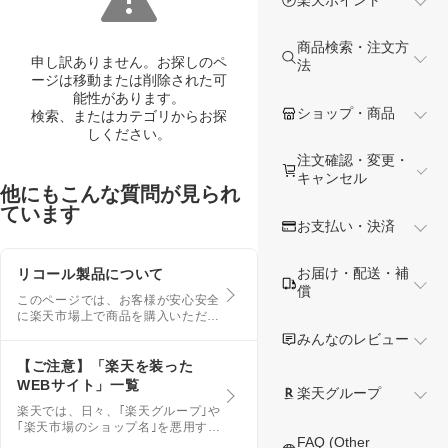
商品検索・注文方
申し訳ありません。お探しのペ
法
ージは移動または削除された可
能性があります。
ショップ・商品
検索、またはカテゴリからお探
しください。
注文確認・変更・
キャンセル
他にもこんな質問が見られ
ています
お支払い・決済
お届け・配送・補
リコール製品について
償
このページでは、お客様が安心安全
に楽天市場上で商品を購入いただけ
るように、行政等が発表する情報の
みんなのレビュー
うち、製品リコール等、ご確認・ご
対応いただきたい情報を掲載してお
【ご注意】「楽天を装った
ります。 お使いの物かどうかご確
WEBサイト」一覧
楽天グループ
認いただき、事故が発生しないよう
楽天では、日々、｢楽天グループ｣や
お気をつけください。
｢楽天市場のショップ名｣を悪用する
FAQ (Other
など、悪質なWEBサイトの監視を行