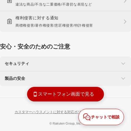
違法な商品/不当な二重価格/不適切な表現など
権利侵害に対する通知
商標権侵害/著作権侵害/意匠権侵害/特許権侵害
安心・安全のためのご注意
セキュリティ
製品の安全
楽天を装った不正にご注意ください
なりすましサイト・偽メール報告
使用に注意が必要な製品
スマートフォン画面で見る
リコール製品に関する情報
カスタマーハラスメントに対する対応ポリシー
個人情報保護方針
チャットで相談
© Rakuten Group, Inc.