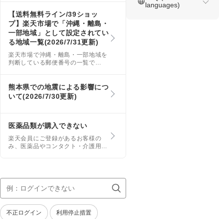
languages)
っております。 このページでは、
模倣サイトの事例や過去にお客様か
【送料無料ライン/39ショッ
ら弊社までご報告いただいたWEBサ
プ】楽天市場で「沖縄・離島・
イトのURLを掲載いたしますので、
一部地域」として設定されてい
これらのサイトを利用することのな
る地域一覧(2026/7/31更新)
いよう十分ご注意ください。
楽天市場で沖縄・離島・一部地域を
判断している郵便番号の一覧で
す。 市町村合併・郵便番号変更な
どの都合により、当一覧は変更・追
加・削除が発生いたします。 ※沖
熊本県での地震による影響につ
縄・離島・一部地域への配送は、39
いて(2026/7/30更新)
ショップであっても、購入合計金額
が9,800円(税込)以上の場合に、送料
無料になります。
医薬品類が購入できない
楽天会員にご登録があるお客様の
み、医薬品やコンタクト・介護用品
の商品の購入が可能です。 また、
18歳未満のお客様にも販売をお控え
いただいています。予めご了承くだ
さい。 医薬品の購入においては、
数量が制限されている場合がありま
す。詳しくはショップの商品ページ
をご確認ください。
不正ログイン
利用停止措置