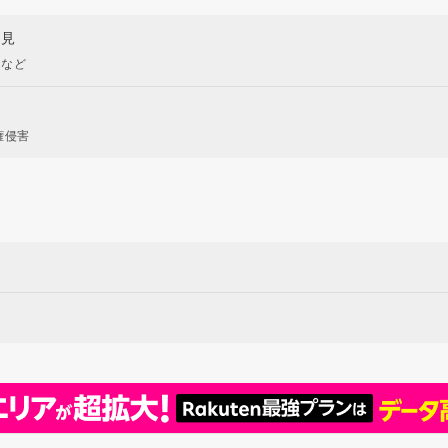
意見
現など
権侵害