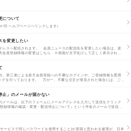
更について
n ID ヘルプページへリンクします）
スを変更したい
ドレスへ配信されます。 会員ニュースの配信先を変更したい場合は、楽
天会員登録情報の変更はこちら ※画面が文字化けして正しく表示されな
て
め、第三者による楽天会員登録への不審なログインや、ご登録情報を悪用
リングを行っております。 万が一、不審な注文が発見された場合には、ご注
停止の依頼など、お客様の安全を守る取り組みを行っています。
停止」のメールが届かない
のメールは、以下のフォームにメールアドレスを入力して送信をクリック
ガ登録情報の確認・変更・配信停止について』という件名のメールで送信さ
・サービスで同じパスワードを使用すること)が原因と思われる被害が、日本