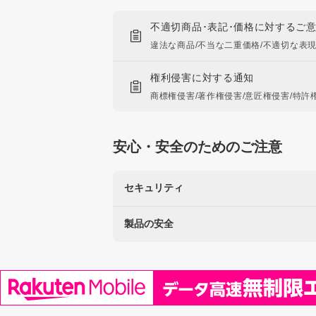
不適切商品･表記･価格に対するご
違法な商品/不当な二重価格/不適切な表
権利侵害に対する通知
商標権侵害/著作権侵害/意匠権侵害/特許
安心・安全のためのご注意
セキュリティ
製品の安全
楽天を装った不正にご注意ください
なりすましサイト・偽メール報告
使用に注意が必要な製品
リコール製品に関する情報