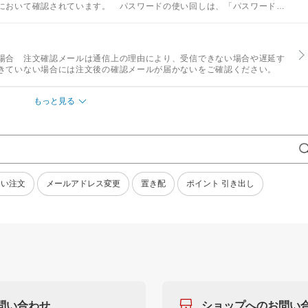
において確認されています。 パスワードの使い回しは、「パスワードリ
、不正購入など、お客さまご自身の被害につながってしまう危険があります。
場合 注文確認メールは通信上の理由により、受信できない場合や遅延す
きていない場合には注文後の確認メールが届かないをご確認ください。
もっと見る
ない注文
メールアドレス変更
置き配
ポイント 引き出し
問い合わせ
ショップへのお問い