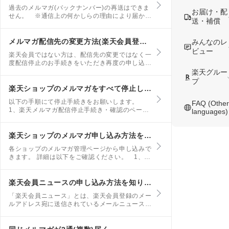
過去のメルマガ(バックナンバー)の再送はできま
お届け・配
せん。 ※通信上の何かしらの理由により届かな
送・補償
かったケースも含みます。 ご利用のメールサー
ビスによっては、メールを削除された後でも数日
間はゴミ箱にメールが保存されていることもござ
メルマガ配信先の変更方法(楽天会員登録をしていない方向け)
みんなのレ
いますのでご確認ください。
ビュー
楽天会員ではない方は、配信先の変更ではなく一
度配信停止のお手続きをいただき再度の申し込み
手続きが必要です。 1、楽天メルマガ配信停止
楽天グルー
手続き・確認のページを開く 2、画面右上の
プ
「楽天会員ではない方／ログインできない方」を
楽天ショップのメルマガをすべて停止したい
クリック
以下の手順にて停止手続きをお願いします。
FAQ (Other
1、楽天メルマガ配信停止手続き・確認のページ
languages)
を開く 2、「楽天会員の方」をクリック 3、
ログインIDとパスワードを入力して「ログイン」
をクリック 4、「楽天のショップのメルマガ●
楽天ショップのメルマガ申し込み方法を知りたい
通登録中」をクリック
各ショップのメルマガ管理ページから申し込みで
きます。 詳細は以下をご確認ください。 1、シ
ョップのメルマガ管理ページへアクセスするショ
ップのメルマガ管理ページ
http://www.rakuten.co.jp/●●/news.html
楽天会員ニュースの申し込み方法を知りたい
「楽天会員ニュース」とは、楽天会員登録のメー
ルアドレス宛に送信されているメールニュースで
す。 号外等を除き、毎月中旬頃にメールアドレ
ス 「member@emagazine.rakuten.co.jp」か
ら配信されています。