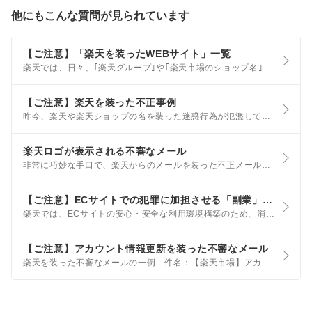
他にもこんな質問が見られています
【ご注意】「楽天を装ったWEBサイト」一覧
楽天では、日々、｢楽天グループ｣や｢楽天市場のショップ名｣を悪用するなど、悪質なWEBサイトの監視を行っております。 このページでは、模倣サイトの事例や過去にお客様から弊社までご報告いただいたWEBサイトのURLを掲載いたしますので、これらのサイトを利用することのないよう十分ご注意ください。
【ご注意】楽天を装った不正事例
昨今、楽天や楽天ショップの名を装った迷惑行為が氾濫しており、被害にあったお客様から相談を受けるケースがございます。 このページでは、最初にご確認いただきたい点と、過去にあった事例を手口ごとにご案内しております。
楽天ロゴが表示される不審なメール
非常に巧妙な手口で、楽天からのメールを装った不正メールが発生しています。 不正メールにも関わらず、楽天のアイコンやブランドマークが表示されてしまうことが、Yahoo!メールなどのサービスの提供事業者から報告されており、正しいメールとの識別が難しいことから、お客様の安全を考慮して、一時的にアイコンやマークの表示が停止されている場合があります。
【ご注意】ECサイトでの犯罪に加担させる「副業」勧誘について
楽天では、ECサイトの安心・安全な利用環境構築のため、消費者庁、国民生活センター及び警察庁と共同で犯罪への加担に関する注意喚起を実施しています。 以下の内容をご確認いただき、ご注意ください。
【ご注意】アカウント情報更新を装った不審なメール
楽天を装った不審なメールの一例 件名：【楽天市場】アカウント情報更新のお知らせ ※上記以外の件名も使われている可能性があります。 あわせて以下の内容にもご注意ください。 身に覚えのない内容のメールやSMSに記載されているリンク、URLはタップしない