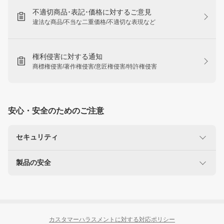
不適切商品･表記･価格に対するご意見
違法な商品/不当な二重価格/不適切な表現など
権利侵害に対する通知
商標権侵害/著作権侵害/意匠権侵害/特許権侵害
安心・安全のためのご注意
セキュリティ
製品の安全
楽天を装った不正にご注意ください
なりすましサイト・偽メール報告
使用に注意が必要な製品
リコール製品に関する情報
カスタマーハラスメントに対する対応ポリシー