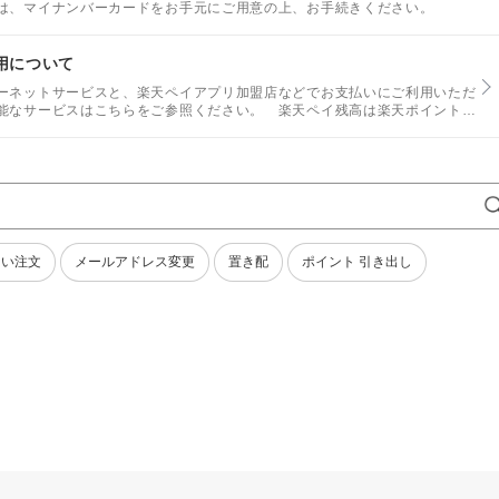
は、マイナンバーカードをお手元にご用意の上、お手続きください。
用について
ーネットサービスと、楽天ペイアプリ加盟店などでお支払いにご利用いただ
能なサービスはこちらをご参照ください。 楽天ペイ残高は楽天ポイントと
に利用可能です。
ない注文
メールアドレス変更
置き配
ポイント 引き出し