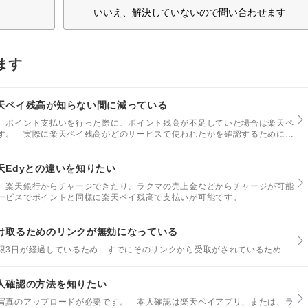
いいえ、解決していないので問い合わせます
ます
天ペイ残高が知らない間に減っている
、ポイント支払いを行った際に、ポイント残高が不足していた場合は楽天ペ
す。 実際に楽天ペイ残高がどのサービスで使われたかを確認するためには
ただけます。
Edyとの違いを知りたい
、楽天銀行からチャージできたり、ラクマの売上金などからチャージが可能
ービスでポイントと同様に楽天ペイ残高で支払いが可能です。
け取るためのリンクが無効になっている
限3日が経過しているため すでにそのリンクから受取がされているため
人確認の方法を知りたい
写真のアップロードが必要です。 本人確認は楽天ペイアプリ、または、ラ