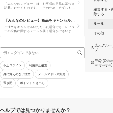
ものです。当社は、利用者が本サービスを利用し
「みんなのレビュー」は、お客様の意思に基づき
た場合、本規約に同意したものとみなします。
記載いただくものです。 そのため、必ずしもレ
編集する・
ビューを書き込まなければならないものではあり
除する
ません。 しかし、個々のショップにおいて行っ
ている「商品到着後にレビューへの書き込みキャ
【みんなのレビュー】商品をキャンセルしたのに、レビューの投稿に関するメールが届いた
ルール
ンペーン」を申し込んだことによって特典を受け
ご注文をキャンセルいただいた場合でも、レビュ
る場合には、レビューの書き込みにご協力くださ
ーの投稿に関するメールが届く場合がございま
い。
その他
す。 届いた場合は、お手数ですがこちらのメー
ルは破棄していただきますようお願いいたしま
す。
楽天グルー
プ
FAQ (Other
languages)
不正ログイン
利用停止措置
身に覚えのない注文
メールアドレス変更
置き配
ポイント 引き出し
ヘルプでは見つかりませんか？