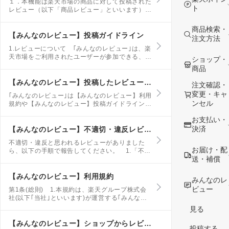
１．本機能は楽天市場の商品に対して投稿された
ト
レビュー（以下「商品レビュー」といいます）を
要約して伝えることによりお客様の商品購入の参
考にしていただくことを目的（以下「本目的」と
商品検索・
いいます）としたものです。
【みんなのレビュー】投稿ガイドライン
注文方法
1.レビューについて ｢みんなのレビュー｣は、楽
天市場をご利用されたユーザーが参加できる、商
ショップ・
品や店舗の“感想”コミュニティです。 ユーザー
商品
がコメントや写真・動画でお買い物体験を投稿
し、他のユーザーが商品や店舗を選ぶときに活用
【みんなのレビュー】投稿したレビューが削除された
注文確認・
していただくことを目的としています。
変更・キャ
｢みんなのレビュー｣は【みんなのレビュー】利用
ンセル
規約や【みんなのレビュー】投稿ガイドラインに
沿って運営されております。 記載されている注
お支払い・
意事項に該当していないかご確認ください。 ま
た、以下の点に関しても、あわせてご確認くださ
決済
【みんなのレビュー】不適切・違反レビューを見つけた場合
い。
不適切・違反と思われるレビューがありました
お届け・配
ら、以下の手順で報告してください。 1.「不適
送・補償
切レビュー報告」ページにアクセスします 不適
切・違反と思われるレビューの「不適切レビュー
報告」よりアクセスしてください。
【みんなのレビュー】利用規約
みんなのレ
ビュー
第1条(総則) 1.本規約は、楽天グループ株式会
社(以下｢当社｣といいます)が運営する｢みんなの
レビュー｣(以下｢本サービス｣といい、第２条第２
見る
号に定義します)を利用する者(以下｢利用者｣とい
います)が、利用に際し遵守すべき事項を定めた
【みんなのレビュー】ショップからレビューを投稿するように強要された
投稿する