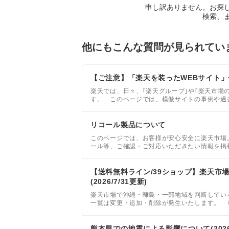
申し訳ありません。お探
検索、
他にもこんな質問が見られてい
【ご注意】「楽天を装ったWEBサイト」
楽天では、日々、｢楽天グループ｣や｢楽天市場
す。 このページでは、模倣サイトの事例や過
すので、これらのサイトを利用することのない
リコール製品について
このページでは、お客様が安心安全に楽天市場
ール等、ご確認・ご対応いただきたい情報を掲
ようお気をつけください。
【送料無料ライン/39ショップ】楽天市
(2026/7/31更新)
楽天市場で沖縄・離島・一部地域を判断してい
一覧は変更・追加・削除が発生いたします。 
が9,800円(税込)以上の場合に、送料無料にな
熊本県での地震による影響について(2026/