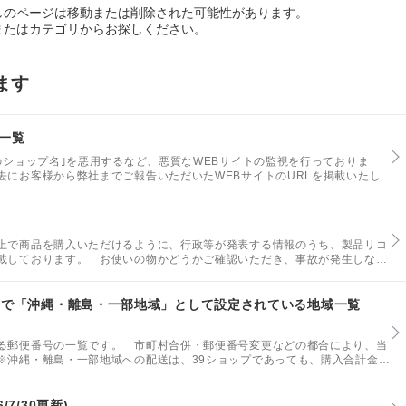
しのページは移動または削除された可能性があります。
またはカテゴリからお探しください。
ます
一覧
のショップ名｣を悪用するなど、悪質なWEBサイトの監視を行っておりま
去にお客様から弊社までご報告いただいたWEBサイトのURLを掲載いたしま
よう十分ご注意ください。
上で商品を購入いただけるように、行政等が発表する情報のうち、製品リコ
載しております。 お使いの物かどうかご確認いただき、事故が発生しない
場で「沖縄・離島・一部地域」として設定されている地域一覧
る郵便番号の一覧です。 市町村合併・郵便番号変更などの都合により、当
※沖縄・離島・一部地域への配送は、39ショップであっても、購入合計金額
ります。
7/30更新)