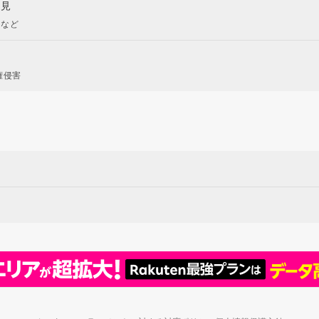
意見
現など
権侵害