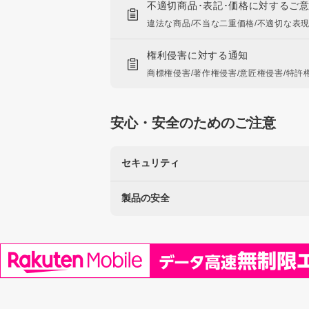
不適切商品･表記･価格に対するご
違法な商品/不当な二重価格/不適切な表
権利侵害に対する通知
商標権侵害/著作権侵害/意匠権侵害/特許
安心・安全のためのご注意
セキュリティ
製品の安全
楽天を装った不正にご注意ください
なりすましサイト・偽メール報告
使用に注意が必要な製品
リコール製品に関する情報