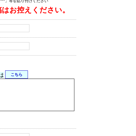
jp/****」等を貼り付けください
稿はお控えください。
は
こちら