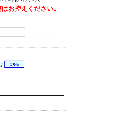
jp/****」等を貼り付けください
稿はお控えください。
は
こちら