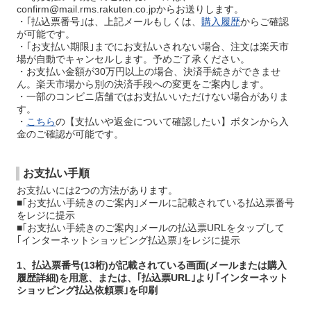
confirm@mail.rms.rakuten.co.jpからお送りします。
・｢払込票番号｣は、上記メールもしくは、
購入履歴
からご確認
が可能です。
・｢お支払い期限｣までにお支払いされない場合、注文は楽天市
場が自動でキャンセルします。予めご了承ください。
・お支払い金額が30万円以上の場合、決済手続きができませ
ん。楽天市場から別の決済手段への変更をご案内します。
・一部のコンビニ店舗ではお支払いいただけない場合がありま
す。
・
こちら
の【支払いや返金について確認したい】ボタンから入
金のご確認が可能です。
お支払い手順
お支払いには2つの方法があります。
■｢お支払い手続きのご案内｣メールに記載されている払込票番号
をレジに提示
■｢お支払い手続きのご案内｣メールの払込票URLをタップして
｢インターネットショッピング払込票｣をレジに提示
1、払込票番号(13桁)が記載されている画面(メールまたは購入
履歴詳細)を用意、または、｢払込票URL｣より｢インターネット
ショッピング払込依頼票｣を印刷