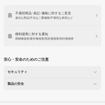
不適切商品･表記･価格に対するご意見
違法な商品/不当な二重価格/不適切な表現など
権利侵害に対する通知
商標権侵害/著作権侵害/意匠権侵害/特許権侵害
安心・安全のためのご注意
セキュリティ
製品の安全
楽天を装った不正にご注意ください
なりすましサイト・偽メール報告
使用に注意が必要な製品