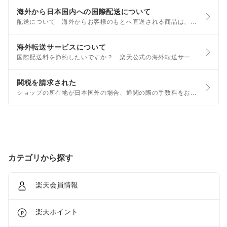
海外から日本国内への国際配送について
配送について 海外からお客様のもとへ直送される商品は、原則として、「個人輸入」としての取り扱いになります。 個人輸入される商品は、全てご注文者自身の「個人使用・個人消費」が前提となりますので、ご注文された商品を第三者へ譲渡・転売することは法律で禁止されています。
海外転送サービスについて
国際配送料を節約したいですか？ 楽天公式の海外転送サービス「楽天グローバルエクスプレス 」では、複数のお荷物を1つにまとめて送ることで国際配送料を節約することができます。 また楽天市場や楽天ブックスで販売されている商品も購入ことができます。
関税を請求された
ショップの所在地が日本国外の場合、通関の際の手数料をお客様へ請求する場合があります。 ショップの所在地、関税については、各ショップの会社概要ページに記載があります。 ご不明な点がございましたら、ショップへお問い合わせください。
カテゴリから探す
楽天会員情報
楽天ポイント