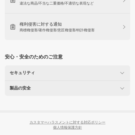
違法な商品/不当な二重価格/不適切な表現など
権利侵害に対する通知
商標権侵害/著作権侵害/意匠権侵害/特許権侵害
安心・安全のためのご注意
セキュリティ
製品の安全
楽天を装った不正にご注意ください
なりすましサイト・偽メール報告
使用に注意が必要な製品
リコール製品に関する情報
カスタマーハラスメントに対する対応ポリシー
個人情報保護方針