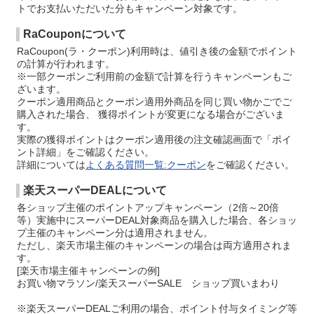
トでお支払いただいた分もキャンペーン対象です。
RaCouponについて
RaCoupon(ラ・クーポン)利用時は、値引き後の金額でポイント
の計算が行われます。
※一部クーポンご利用前の金額で計算を行うキャンペーンもご
ざいます。
クーポン適用商品とクーポン適用外商品を同じ買い物かごでご
購入された場合、 獲得ポイントが変更になる場合がございま
す。
実際の獲得ポイントはクーポン適用後の注文確認画面で「ポイ
ント詳細」をご確認ください。
詳細については
よくある質問一覧:クーポン
をご確認ください。
楽天スーパーDEALについて
各ショップ主催のポイントアップキャンペーン（2倍～20倍
等）実施中にスーパーDEAL対象商品を購入した場合、各ショッ
プ主催のキャンペーン分は適用されません。
ただし、楽天市場主催のキャンペーンの場合は両方適用されま
す。
[楽天市場主催キャンペーンの例]
お買い物マラソン/楽天スーパーSALE ショップ買いまわり
※楽天スーパーDEALご利用の場合、ポイント付与タイミング等