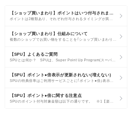
【ショップ買いまわり】ポイントはいつ付与されますか？また、ポイントに上限はありますか？
ポイントは2種類あり、それぞれ付与されるタイミングが異なります。 通常購入1倍分・各ショップ個別アップ分のポイント お買い物翌日に｢獲得予定ポイント｣状態となり、20日後に｢利用可能ポイント｣として楽天PointClubへ反映され、ポイントがご利用できる状態になります。
【ショップ買いまわり】仕組みについて
複数のショップでお買い物をすることを｢ショップ買いまわり｣といいます。 楽天市場では、この｢ショップ買いまわり｣の件数に応じて、ポイントアップするキャンペーン(お買い物マラソン、楽天スーパーSALE等)がございます。
【SPU】よくあるご質問
SPUとは何か？ SPUは、Super Point Up Program(スーパーポイントアッププログラム)の略で、楽天の各サービスを使うことで、ポイント倍率があがるお得なプログラムです。 当月中に各サービスの条件を達成した場合、当月の1日から末日までの楽天市場でのお買い物がポイントアップ対象になります。
【SPU】ポイント●倍表示が更新されない(増えない)
SPUの特典倍率はご利用サービスごとに｢ポイント●倍｣表示に反映されるタイミングが異なります。 サービスごとの反映タイミング 楽天市場の通常購入 常時 楽天カード 楽天カードを｢通常利用のお支払い方法｣に設定した翌日
【SPU】ポイント●倍に関する注意点
SPUのポイント付与対象金額は以下の通りです。 ※1【楽天カード】ポイントを利用した場合の特典ポイントの計算方法もご確認ください。 ※2 クーポンを利用した場合の計算は下記の計算例をご参照ください。