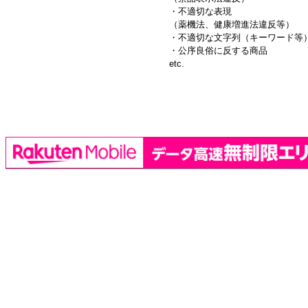
・不適切な表現
（薬機法、健康増進法違反等）
・不適切な文字列（キーワード等
・公序良俗に反する商品
etc.