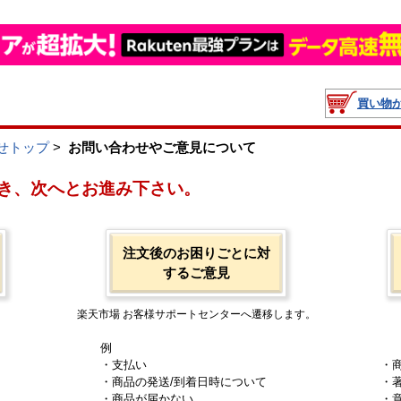
買い物
せトップ
>
お問い合わせやご意見について
き、次へとお進み下さい。
注文後のお困りごとに対
するご意見
楽天市場 お客様サポートセンターへ遷移します。
例
・支払い
・
・商品の発送/到着日時について
・
・商品が届かない
・