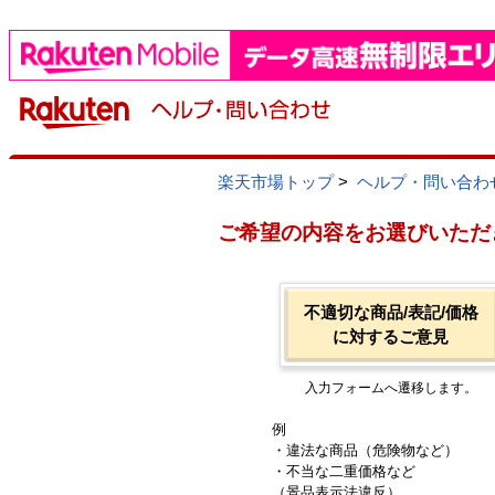
楽天市場トップ
>
ヘルプ・問い合わ
ご希望の内容をお選びいただ
不適切な商品/表記/価格
に対するご意見
入力フォームへ遷移します。
例
・違法な商品（危険物など）
・不当な二重価格など
（景品表示法違反）