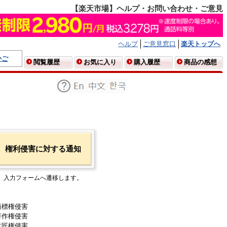
【楽天市場】ヘルプ・お問い合わせ・ご意見
ヘルプ
ご意見窓口
楽天トップへ
かご
閲覧履歴
お気に入り
購入履歴
商品の感想
権利侵害に対する通知
入力フォームへ遷移します。
商標権侵害
著作権侵害
意匠権侵害