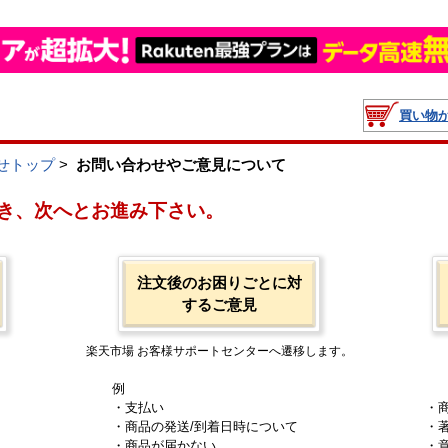
買い物
せトップ
>
お問い合わせやご意見について
き、次へとお進み下さい。
注文後のお困りごとに対
するご意見
楽天市場 お客様サポートセンターへ遷移します。
例
・支払い
・
・商品の発送/到着日時について
・
・商品が届かない
・