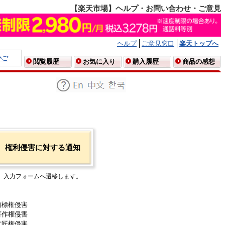
【楽天市場】ヘルプ・お問い合わせ・ご意見
ヘルプ
ご意見窓口
楽天トップへ
かご
閲覧履歴
お気に入り
購入履歴
商品の感想
権利侵害に対する通知
入力フォームへ遷移します。
商標権侵害
著作権侵害
意匠権侵害