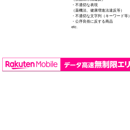
・不適切な表現
（薬機法、健康増進法違反等）
・不適切な文字列（キーワード等
・公序良俗に反する商品
etc.