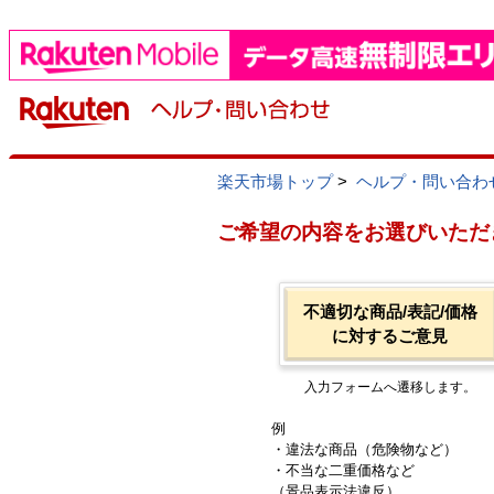
楽天市場トップ
>
ヘルプ・問い合わ
ご希望の内容をお選びいただ
不適切な商品/表記/価格
に対するご意見
入力フォームへ遷移します。
例
・違法な商品（危険物など）
・不当な二重価格など
（景品表示法違反）