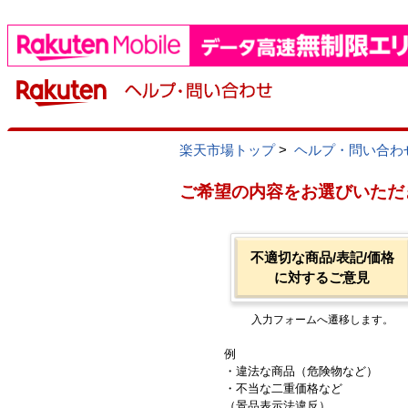
楽天市場トップ
>
ヘルプ・問い合わ
ご希望の内容をお選びいただ
不適切な商品/表記/価格
に対するご意見
入力フォームへ遷移します。
例
・違法な商品（危険物など）
・不当な二重価格など
（景品表示法違反）