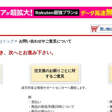
買い物
せトップ
>
お問い合わせやご意見について
き、次へとお進み下さい。
注文後のお困りごとに対
するご意見
楽天市場 お客様サポートセンターへ遷移します。
例
・支払い
・
・商品の発送/到着日時について
・
・商品が届かない
・