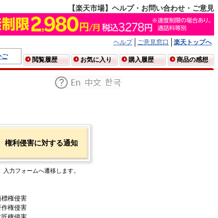
【楽天市場】ヘルプ・お問い合わせ・ご意見
ヘルプ
ご意見窓口
楽天トップへ
かご
閲覧履歴
お気に入り
購入履歴
商品の感想
権利侵害に対する通知
入力フォームへ遷移します。
商標権侵害
著作権侵害
意匠権侵害