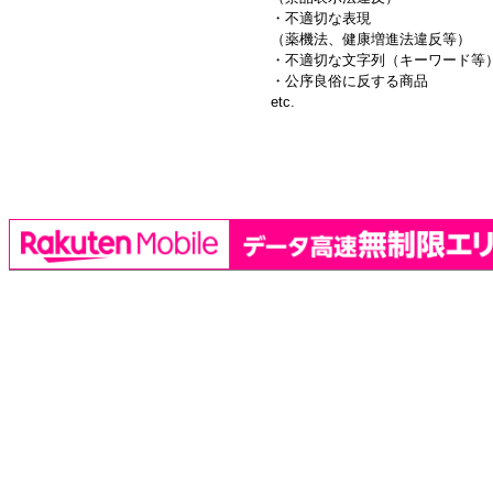
・不適切な表現
（薬機法、健康増進法違反等）
・不適切な文字列（キーワード等
・公序良俗に反する商品
etc.