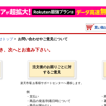
買い物
せトップ
>
お問い合わせやご意見について
き、次へとお進み下さい。
注文後のお困りごとに対
するご意見
楽天市場 お客様サポートセンターへ遷移します。
例
・支払い
・
・商品の発送/到着日時について
・
・商品が届かない
・