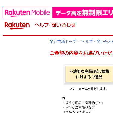
楽天市場トップ
>
ヘルプ・問い合わ
ご希望の内容をお選びいただ
不適切な商品/表記/価格
に対するご意見
入力フォームへ遷移します。
例
・違法な商品（危険物など）
・不当な二重価格など
（景品表示法違反）