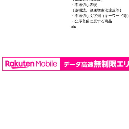
・不適切な表現
（薬機法、健康増進法違反等）
・不適切な文字列（キーワード等
・公序良俗に反する商品
etc.