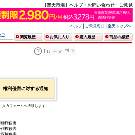
【楽天市場】ヘルプ・お問い合わせ・ご意見
ヘルプ
ご意見窓口
楽天トップへ
かご
閲覧履歴
お気に入り
購入履歴
商品の感想
権利侵害に対する通知
入力フォームへ遷移します。
商標権侵害
著作権侵害
意匠権侵害