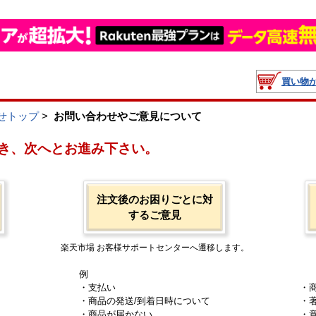
買い物
せトップ
>
お問い合わせやご意見について
き、次へとお進み下さい。
注文後のお困りごとに対
するご意見
楽天市場 お客様サポートセンターへ遷移します。
例
・支払い
・
・商品の発送/到着日時について
・
・商品が届かない
・