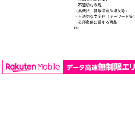
・不適切な表現
（薬機法、健康増進法違反等）
・不適切な文字列（キーワード等
・公序良俗に反する商品
etc.