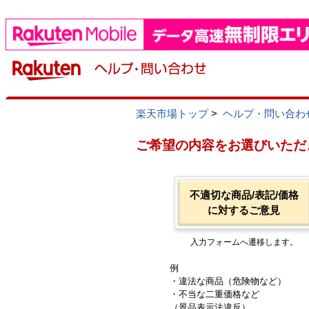
楽天市場トップ
>
ヘルプ・問い合わ
ご希望の内容をお選びいただ
不適切な商品/表記/価格
に対するご意見
入力フォームへ遷移します。
例
・違法な商品（危険物など）
・不当な二重価格など
（景品表示法違反）