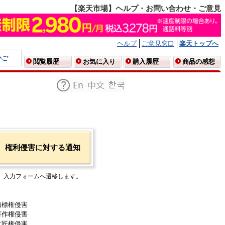
【楽天市場】ヘルプ・お問い合わせ・ご意見
ヘルプ
ご意見窓口
楽天トップへ
かご
閲覧履歴
お気に入り
購入履歴
商品の感想
権利侵害に対する通知
入力フォームへ遷移します。
商標権侵害
著作権侵害
意匠権侵害