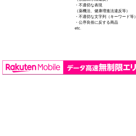
・不適切な表現
（薬機法、健康増進法違反等）
・不適切な文字列（キーワード等
・公序良俗に反する商品
etc.