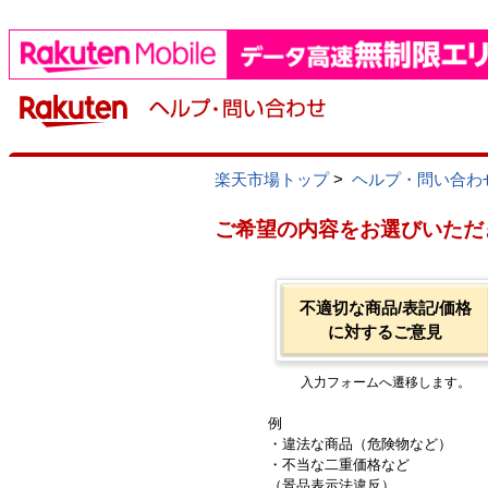
楽天市場トップ
>
ヘルプ・問い合わ
ご希望の内容をお選びいただ
不適切な商品/表記/価格
に対するご意見
入力フォームへ遷移します。
例
・違法な商品（危険物など）
・不当な二重価格など
（景品表示法違反）