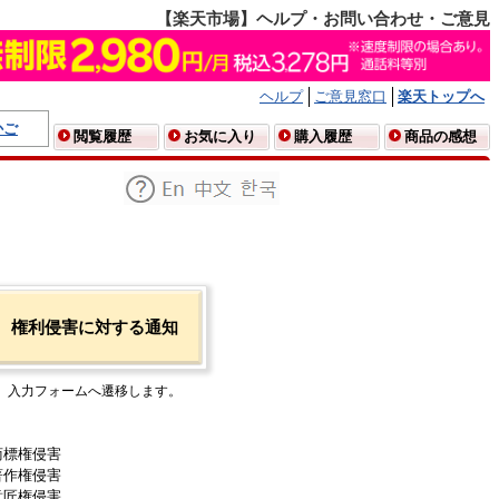
【楽天市場】ヘルプ・お問い合わせ・ご意見
ヘルプ
ご意見窓口
楽天トップへ
かご
閲覧履歴
お気に入り
購入履歴
商品の感想
権利侵害に対する通知
入力フォームへ遷移します。
商標権侵害
著作権侵害
意匠権侵害