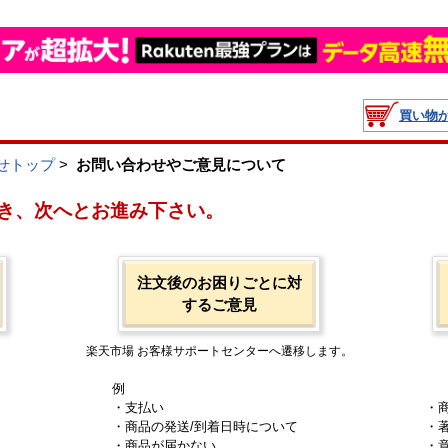
買い物
せトップ
>
お問い合わせやご意見について
き、次へとお進み下さい。
注文後のお困りごとに対
するご意見
楽天市場 お客様サポートセンターへ遷移します。
例
・支払い
・
・商品の発送/到着日時について
・
・商品が届かない
・