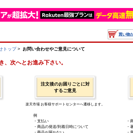
買い物
せトップ
>
お問い合わせやご意見について
き、次へとお進み下さい。
注文後のお困りごとに対
するご意見
楽天市場 お客様サポートセンターへ遷移します。
例
・支払い
・
・商品の発送/到着日時について
・
・商品が届かない
・