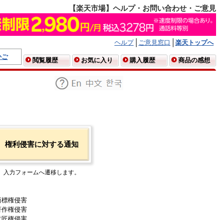
【楽天市場】ヘルプ・お問い合わせ・ご意見
ヘルプ
ご意見窓口
楽天トップへ
かご
閲覧履歴
お気に入り
購入履歴
商品の感想
権利侵害に対する通知
入力フォームへ遷移します。
商標権侵害
著作権侵害
意匠権侵害