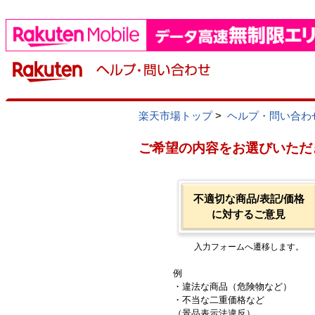
楽天市場トップ
>
ヘルプ・問い合わ
ご希望の内容をお選びいただ
不適切な商品/表記/価格
に対するご意見
入力フォームへ遷移します。
例
・違法な商品（危険物など）
・不当な二重価格など
（景品表示法違反）