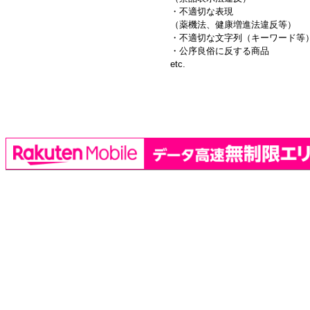
・不適切な表現
（薬機法、健康増進法違反等）
・不適切な文字列（キーワード等
・公序良俗に反する商品
etc.