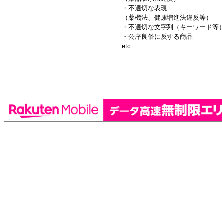
・不適切な表現
（薬機法、健康増進法違反等）
・不適切な文字列（キーワード等
・公序良俗に反する商品
etc.