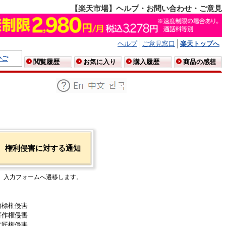
【楽天市場】ヘルプ・お問い合わせ・ご意見
ヘルプ
ご意見窓口
楽天トップへ
かご
閲覧履歴
お気に入り
購入履歴
商品の感想
権利侵害に対する通知
入力フォームへ遷移します。
商標権侵害
著作権侵害
意匠権侵害