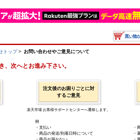
買い物
せトップ
>
お問い合わせやご意見について
き、次へとお進み下さい。
注文後のお困りごとに対
するご意見
楽天市場 お客様サポートセンターへ遷移します。
例
・支払い
・
・商品の発送/到着日時について
・
・商品が届かない
・