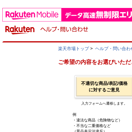
楽天市場トップ
>
ヘルプ・問い合わ
ご希望の内容をお選びいただ
不適切な商品/表記/価格
に対するご意見
入力フォームへ遷移します。
例
・違法な商品（危険物など）
・不当な二重価格など
（景品表示法違反）