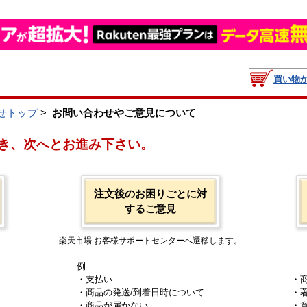
買い物
せトップ
>
お問い合わせやご意見について
き、次へとお進み下さい。
注文後のお困りごとに対
するご意見
楽天市場 お客様サポートセンターへ遷移します。
例
・支払い
・
・商品の発送/到着日時について
・
・商品が届かない
・