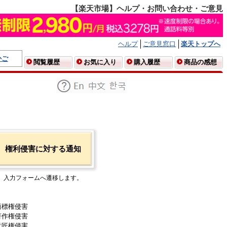
【楽天市場】ヘルプ・お問い合わせ・ご意見
ヘルプ
ご意見窓口
楽天トップへ
かご
閲覧履歴
お気に入り
購入履歴
商品の感想
権利侵害に対する通知
入力フォームへ遷移します。
商標権侵害
著作権侵害
意匠権侵害