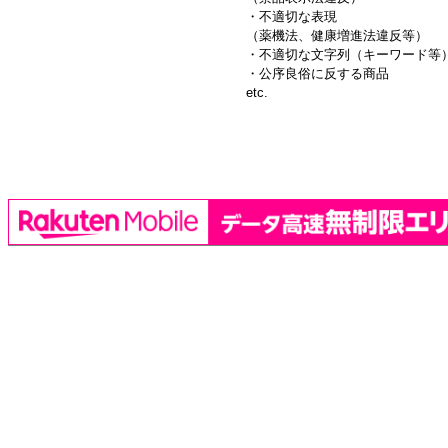
・不適切な表現
（薬機法、健康増進法違反等）
・不適切な文字列（キーワード等
・公序良俗に反する商品
etc.