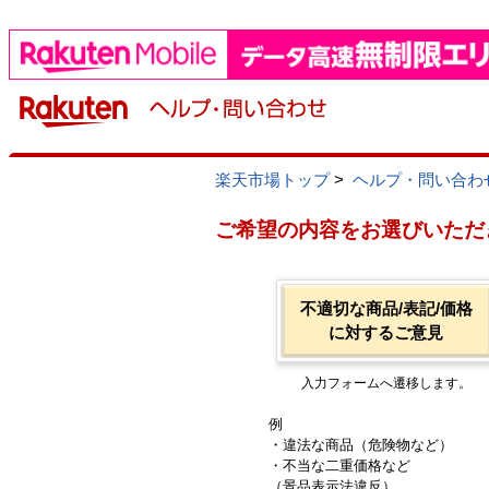
楽天市場トップ
>
ヘルプ・問い合わ
ご希望の内容をお選びいただ
不適切な商品/表記/価格
に対するご意見
入力フォームへ遷移します。
例
・違法な商品（危険物など）
・不当な二重価格など
（景品表示法違反）