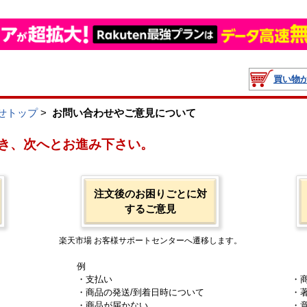
買い物
せトップ
>
お問い合わせやご意見について
き、次へとお進み下さい。
注文後のお困りごとに対
するご意見
楽天市場 お客様サポートセンターへ遷移します。
例
・支払い
・
・商品の発送/到着日時について
・
・商品が届かない
・