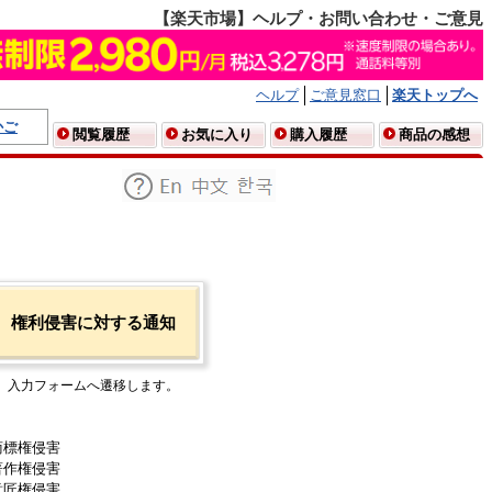
【楽天市場】ヘルプ・お問い合わせ・ご意見
ヘルプ
ご意見窓口
楽天トップへ
かご
閲覧履歴
お気に入り
購入履歴
商品の感想
権利侵害に対する通知
入力フォームへ遷移します。
商標権侵害
著作権侵害
意匠権侵害