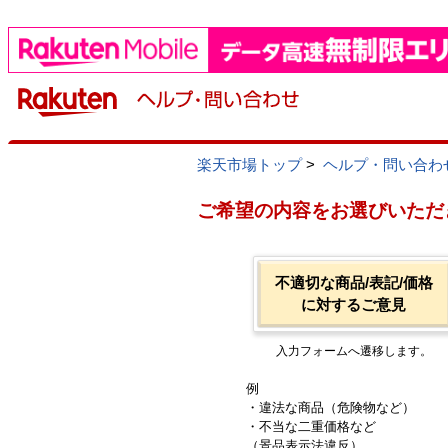
楽天市場トップ
>
ヘルプ・問い合わ
ご希望の内容をお選びいただ
不適切な商品/表記/価格
に対するご意見
入力フォームへ遷移します。
例
・違法な商品（危険物など）
・不当な二重価格など
（景品表示法違反）