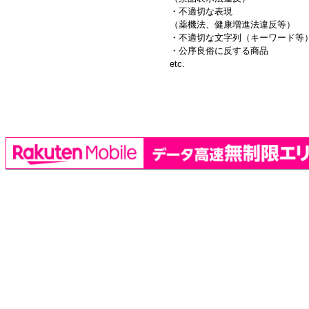
・不適切な表現
（薬機法、健康増進法違反等）
・不適切な文字列（キーワード等
・公序良俗に反する商品
etc.