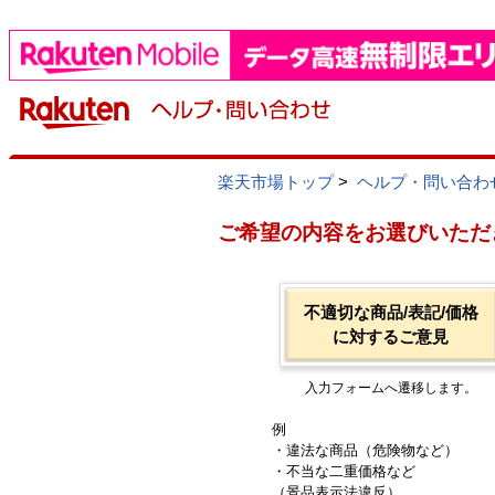
楽天市場トップ
>
ヘルプ・問い合わ
ご希望の内容をお選びいただ
不適切な商品/表記/価格
に対するご意見
入力フォームへ遷移します。
例
・違法な商品（危険物など）
・不当な二重価格など
（景品表示法違反）