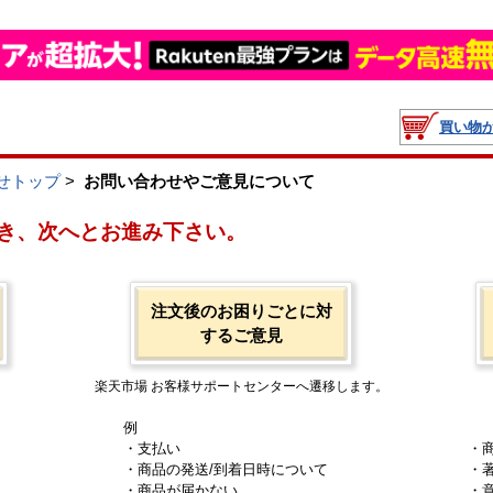
買い物
せトップ
>
お問い合わせやご意見について
き、次へとお進み下さい。
注文後のお困りごとに対
するご意見
楽天市場 お客様サポートセンターへ遷移します。
例
・支払い
・
・商品の発送/到着日時について
・
・商品が届かない
・