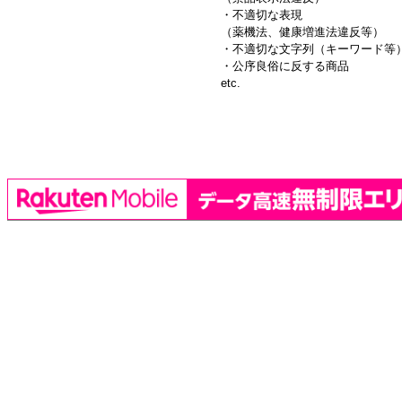
・不適切な表現
（薬機法、健康増進法違反等）
・不適切な文字列（キーワード等
・公序良俗に反する商品
etc.