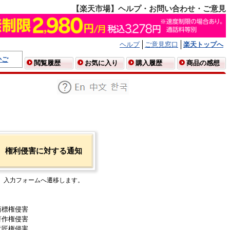
【楽天市場】ヘルプ・お問い合わせ・ご意見
ヘルプ
ご意見窓口
楽天トップへ
かご
閲覧履歴
お気に入り
購入履歴
商品の感想
権利侵害に対する通知
入力フォームへ遷移します。
商標権侵害
著作権侵害
意匠権侵害