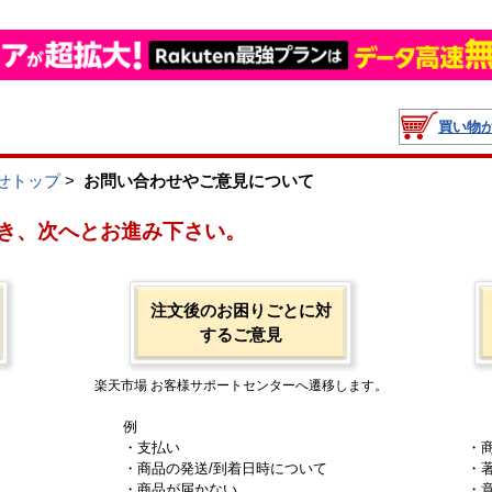
買い物
せトップ
>
お問い合わせやご意見について
き、次へとお進み下さい。
注文後のお困りごとに対
するご意見
楽天市場 お客様サポートセンターへ遷移します。
例
・支払い
・
・商品の発送/到着日時について
・
・商品が届かない
・