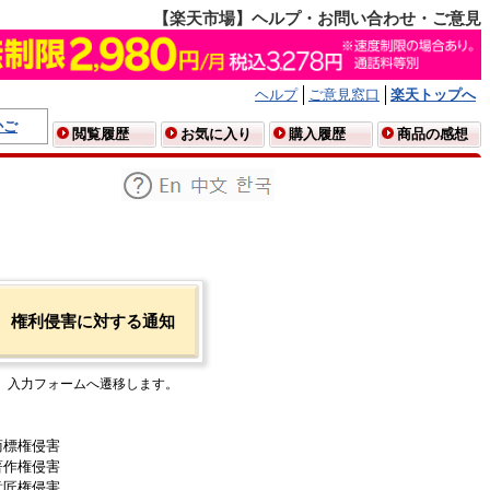
【楽天市場】ヘルプ・お問い合わせ・ご意見
ヘルプ
ご意見窓口
楽天トップへ
かご
閲覧履歴
お気に入り
購入履歴
商品の感想
権利侵害に対する通知
入力フォームへ遷移します。
商標権侵害
著作権侵害
意匠権侵害