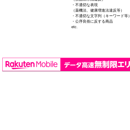
・不適切な表現
（薬機法、健康増進法違反等）
・不適切な文字列（キーワード等
・公序良俗に反する商品
etc.