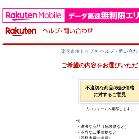
楽天市場トップ
>
ヘルプ・問い合わ
ご希望の内容をお選びいただ
不適切な商品/表記/価格
に対するご意見
入力フォームへ遷移します。
例
・違法な商品（危険物など）
・不当な二重価格など
（景品表示法違反）