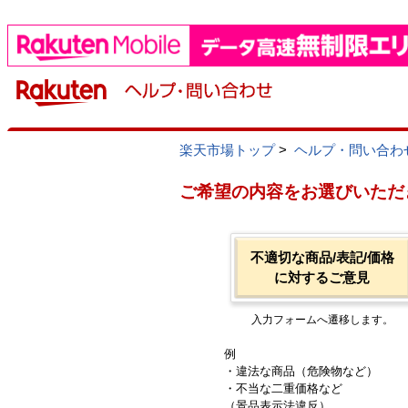
楽天市場トップ
>
ヘルプ・問い合わ
ご希望の内容をお選びいただ
不適切な商品/表記/価格
に対するご意見
入力フォームへ遷移します。
例
・違法な商品（危険物など）
・不当な二重価格など
（景品表示法違反）