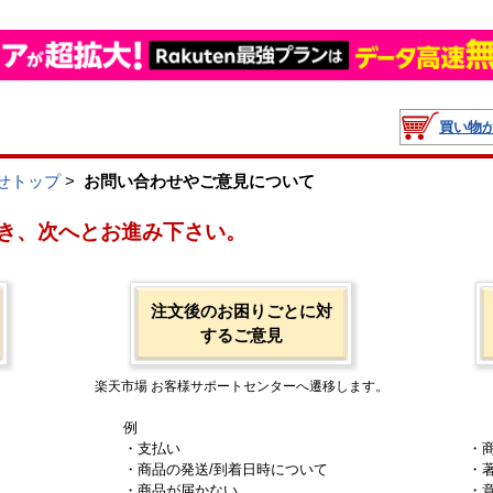
買い物
せトップ
>
お問い合わせやご意見について
き、次へとお進み下さい。
注文後のお困りごとに対
するご意見
楽天市場 お客様サポートセンターへ遷移します。
例
・支払い
・
・商品の発送/到着日時について
・
・商品が届かない
・