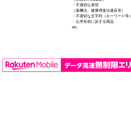
・不適切な表現
（薬機法、健康増進法違反等）
・不適切な文字列（キーワード等
・公序良俗に反する商品
etc.