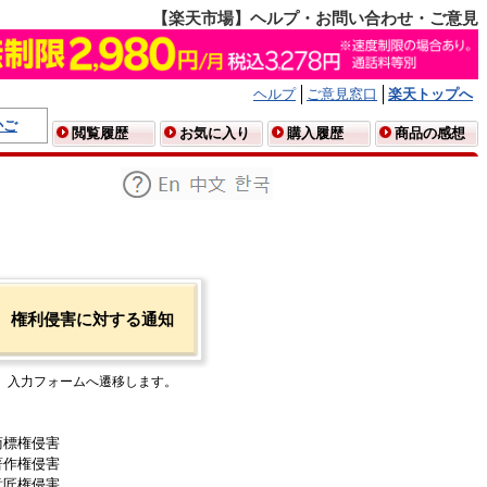
【楽天市場】ヘルプ・お問い合わせ・ご意見
ヘルプ
ご意見窓口
楽天トップへ
かご
閲覧履歴
お気に入り
購入履歴
商品の感想
権利侵害に対する通知
入力フォームへ遷移します。
商標権侵害
著作権侵害
意匠権侵害