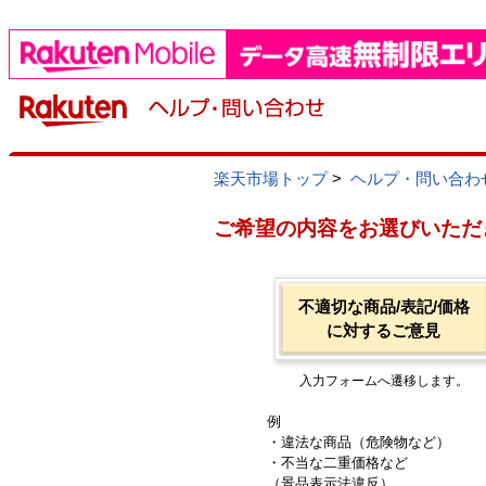
楽天市場トップ
>
ヘルプ・問い合わ
ご希望の内容をお選びいただ
不適切な商品/表記/価格
に対するご意見
入力フォームへ遷移します。
例
・違法な商品（危険物など）
・不当な二重価格など
（景品表示法違反）