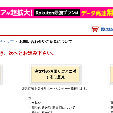
買い物
せトップ
>
お問い合わせやご意見について
き、次へとお進み下さい。
注文後のお困りごとに対
するご意見
楽天市場 お客様サポートセンターへ遷移します。
例
・支払い
・
・商品の発送/到着日時について
・
・商品が届かない
・