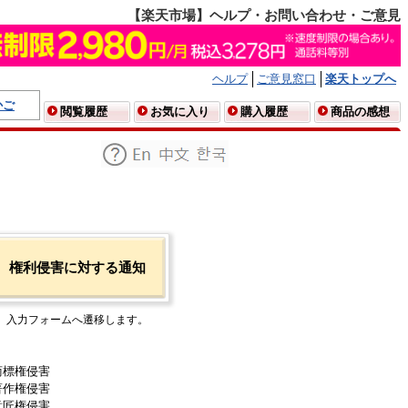
【楽天市場】ヘルプ・お問い合わせ・ご意見
ヘルプ
ご意見窓口
楽天トップへ
かご
閲覧履歴
お気に入り
購入履歴
商品の感想
権利侵害に対する通知
入力フォームへ遷移します。
商標権侵害
著作権侵害
意匠権侵害