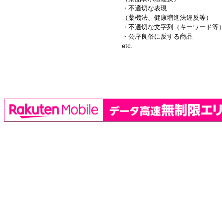
・不適切な表現
（薬機法、健康増進法違反等）
・不適切な文字列（キーワード等
・公序良俗に反する商品
etc.