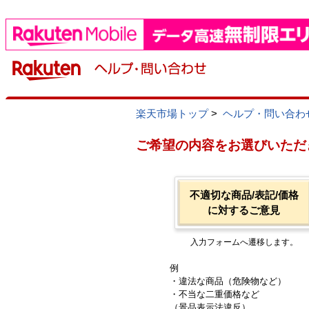
楽天市場トップ
>
ヘルプ・問い合わ
ご希望の内容をお選びいただ
不適切な商品/表記/価格
に対するご意見
入力フォームへ遷移します。
例
・違法な商品（危険物など）
・不当な二重価格など
（景品表示法違反）