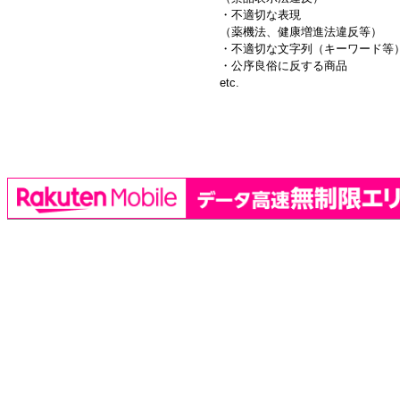
・不適切な表現
（薬機法、健康増進法違反等）
・不適切な文字列（キーワード等
・公序良俗に反する商品
etc.