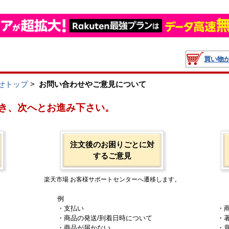
買い物
せトップ
>
お問い合わせやご意見について
き、次へとお進み下さい。
注文後のお困りごとに対
するご意見
楽天市場 お客様サポートセンターへ遷移します。
例
・支払い
・
・商品の発送/到着日時について
・
・商品が届かない
・