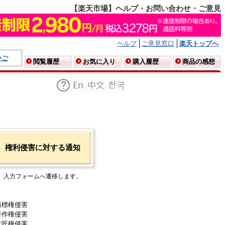
【楽天市場】ヘルプ・お問い合わせ・ご意見
ヘルプ
ご意見窓口
楽天トップへ
かご
閲覧履歴
お気に入り
購入履歴
商品の感想
権利侵害に対する通知
入力フォームへ遷移します。
商標権侵害
著作権侵害
意匠権侵害