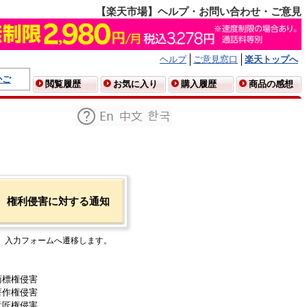
【楽天市場】ヘルプ・お問い合わせ・ご意見
ヘルプ
ご意見窓口
楽天トップへ
かご
閲覧履歴
お気に入り
購入履歴
商品の感想
権利侵害に対する通知
入力フォームへ遷移します。
商標権侵害
著作権侵害
意匠権侵害