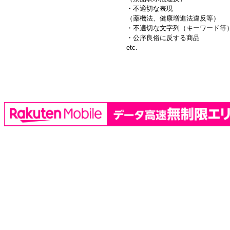
・不適切な表現
（薬機法、健康増進法違反等）
・不適切な文字列（キーワード等
・公序良俗に反する商品
etc.