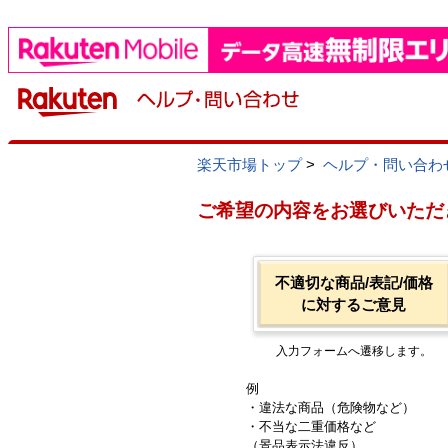
楽天市場トップ
>
ヘルプ・問い合わ
ご希望の内容をお選びいただ
不適切な商品/表記/価格
に対するご意見
入力フォームへ遷移します。
例
・違法な商品（危険物など）
・不当な二重価格など
（景品表示法違反）