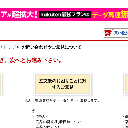
買い物
せトップ
>
お問い合わせやご意見について
き、次へとお進み下さい。
注文後のお困りごとに対
するご意見
楽天市場 お客様サポートセンターへ遷移します。
例
・支払い
・
・商品の発送/到着日時について
・
・商品が届かない
・