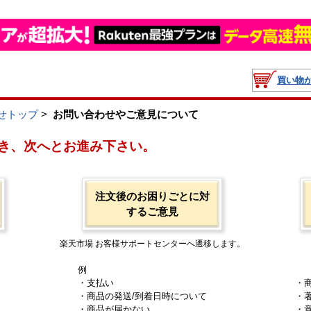
買い物
せトップ
>
お問い合わせやご意見について
き、次へとお進み下さい。
注文後のお困りごとに対
するご意見
楽天市場 お客様サポートセンターへ遷移します。
例
・支払い
・
・商品の発送/到着日時について
・
・商品が届かない
・