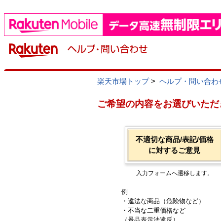
楽天市場トップ
>
ヘルプ・問い合わ
ご希望の内容をお選びいただ
不適切な商品/表記/価格
に対するご意見
入力フォームへ遷移します。
例
・違法な商品（危険物など）
・不当な二重価格など
（景品表示法違反）