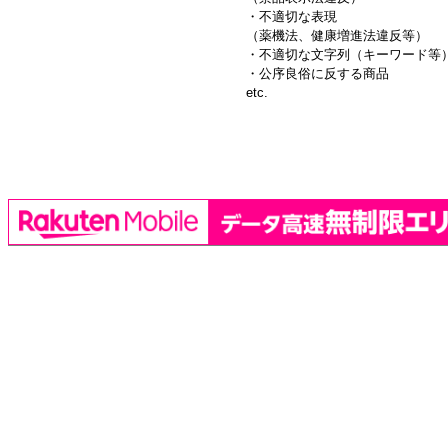
・不適切な表現
（薬機法、健康増進法違反等）
・不適切な文字列（キーワード等
・公序良俗に反する商品
etc.