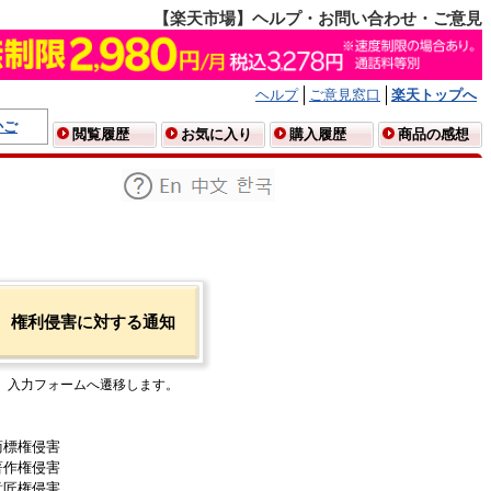
【楽天市場】ヘルプ・お問い合わせ・ご意見
ヘルプ
ご意見窓口
楽天トップへ
かご
閲覧履歴
お気に入り
購入履歴
商品の感想
権利侵害に対する通知
入力フォームへ遷移します。
商標権侵害
著作権侵害
意匠権侵害