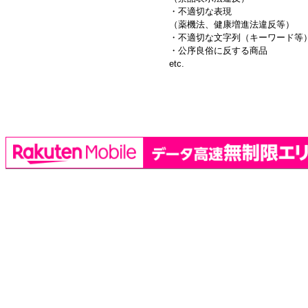
・不適切な表現
（薬機法、健康増進法違反等）
・不適切な文字列（キーワード等
・公序良俗に反する商品
etc.