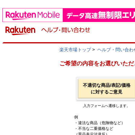
楽天市場トップ
>
ヘルプ・問い合わ
ご希望の内容をお選びいただ
不適切な商品/表記/価格
に対するご意見
入力フォームへ遷移します。
例
・違法な商品（危険物など）
・不当な二重価格など
（景品表示法違反）