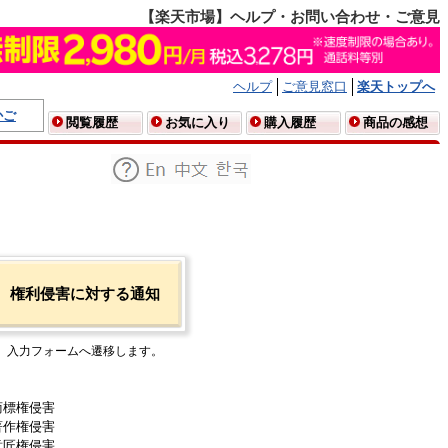
【楽天市場】ヘルプ・お問い合わせ・ご意見
ヘルプ
ご意見窓口
楽天トップへ
かご
閲覧履歴
お気に入り
購入履歴
商品の感想
権利侵害に対する通知
入力フォームへ遷移します。
商標権侵害
著作権侵害
意匠権侵害