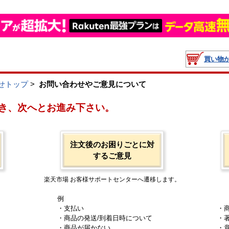
買い物
せトップ
>
お問い合わせやご意見について
き、次へとお進み下さい。
注文後のお困りごとに対
するご意見
楽天市場 お客様サポートセンターへ遷移します。
例
・支払い
・
・商品の発送/到着日時について
・
・商品が届かない
・