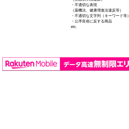
・不適切な表現
（薬機法、健康増進法違反等）
・不適切な文字列（キーワード等
・公序良俗に反する商品
etc.