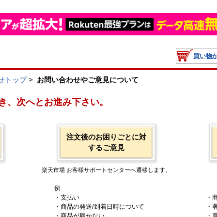
買い物
せトップ
>
お問い合わせやご意見について
き、次へとお進み下さい。
注文後のお困りごとに対
するご意見
楽天市場 お客様サポートセンターへ遷移します。
例
・支払い
・
・商品の発送/到着日時について
・
・商品が届かない
・