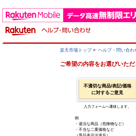
楽天市場トップ
>
ヘルプ・問い合わ
ご希望の内容をお選びいただ
不適切な商品/表記/価格
に対するご意見
入力フォームへ遷移します。
例
・違法な商品（危険物など）
・不当な二重価格など
（景品表示法違反）