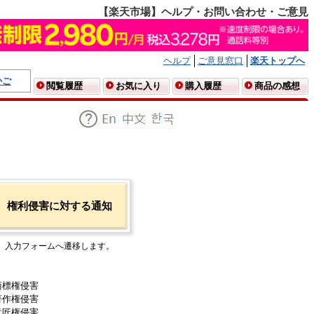
【楽天市場】ヘルプ・お問い合わせ・ご意見
ヘルプ
ご意見窓口
楽天トップへ
かご
閲覧履歴
お気に入り
購入履歴
商品の感想
権利侵害に対する通知
入力フォームへ遷移します。
商標権侵害
著作権侵害
意匠権侵害