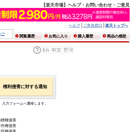
【楽天市場】ヘルプ・お問い合わせ・ご意見
ヘルプ
ご意見窓口
楽天トップへ
かご
閲覧履歴
お気に入り
購入履歴
商品の感想
権利侵害に対する通知
入力フォームへ遷移します。
商標権侵害
著作権侵害
意匠権侵害