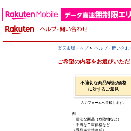
楽天市場トップ
>
ヘルプ・問い合わ
ご希望の内容をお選びいただ
不適切な商品/表記/価格
に対するご意見
入力フォームへ遷移します。
例
・違法な商品（危険物など）
・不当な二重価格など
（景品表示法違反）