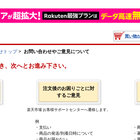
買い物
せトップ
>
お問い合わせやご意見について
き、次へとお進み下さい。
注文後のお困りごとに対
するご意見
楽天市場 お客様サポートセンターへ遷移します。
例
・支払い
・
・商品の発送/到着日時について
・
・商品が届かない
・