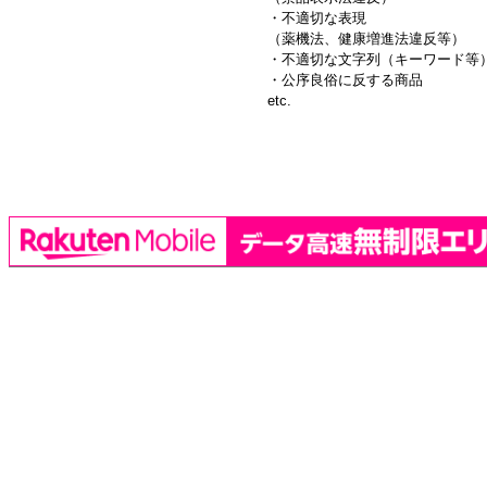
・不適切な表現
（薬機法、健康増進法違反等）
・不適切な文字列（キーワード等
・公序良俗に反する商品
etc.